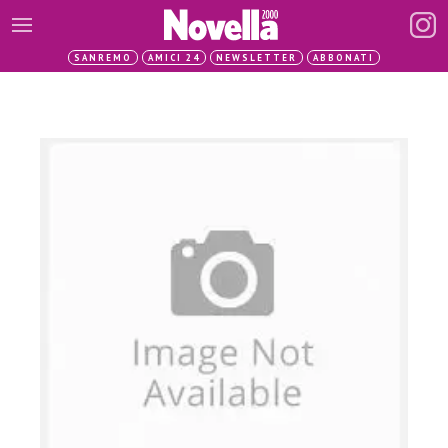
SANREMO
AMICI 24
NEWSLETTER
ABBONATI