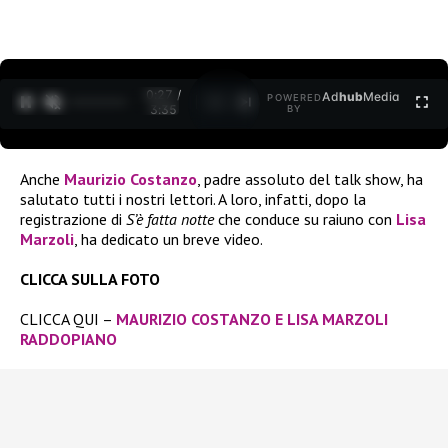
0:27 /
Ad
hub
Media
POWERED
1
/
2
3:35
BY
Anche
Maurizio Costanzo
, padre assoluto del talk show, ha
salutato tutti i nostri lettori. A loro, infatti, dopo la
registrazione di
S’è fatta notte
che conduce su raiuno con
Lisa
Marzoli
, ha dedicato un breve video.
CLICCA SULLA FOTO
CLICCA QUI –
MAURIZIO COSTANZO E LISA MARZOLI
RADDOPIANO