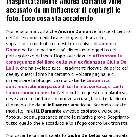
Inaspettatamente Andrea Damante vene
accusato da un influencer di copiargli le
foto. Ecco cosa sta accadendo
Non è la prima volta che
Andrea Damante
finisce al centro
dell’attenzione mediatica e del gossip. Più volte,
soprattutto negli ultimi mesi, l’ex tronista di
Uomini e
Donne
ha fatto parlare di sé, diventando oggetto del
pettegolezzo del web. Dopo aver dovuto
affrontare le
conseguenze del libro della sua ex fidanzata
Giulia De
Lellis
, che ha svelato tutti i tradimenti ricevuti da parte del
deejay, quest’ultimo ha cercato di voltare pagina, e di
dimenticare la blogger. Ciò nonostante
la sua vita
sentimentale non passa di certo inosservata, e tanti
sono i rumor in merito
. Nel mentre in queste ore
Andrea
deve avere a che fare con nuove
accuse
, lanciate da niente
che meno che da un
influencer
americano. Secondo questo
modello, infatti,
Damante
avrebbe
copiato
diverse sue
foto
sui social, postando anche le relative prove. Scopriamo
tutto quello che è accaduto e lo sfogo contro l’ex tronista.
Nonostante ormai il capitolo
Giulia De Lellis
sia archiviato,