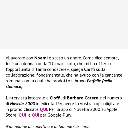
«Lavorare con
Noemi
è stato un onore. Come dico sempre,
lei è una donna con la “D” maiuscola, che mi ha offerto
l’opportunità di farmi conoscere», spiega
Cioffi
sulla
collaborazione, fondamentale, che ha avuto con la cantante
romana, con la quale ha prodotto il brano
Farfalle (nello
stomaco)
.
L’intervista integrale a
Cioffi
, di
Barbara Carere
, nel numero
di
Novella 2000
in edicola. Per avere la vostra copia digitale
in promo cliccate
QUI
. Per la app di Novella 2000 su Apple
Store
QUI
e
QUI
per Google Play.
(l’immagine di copertina è di Simone Cascioni)