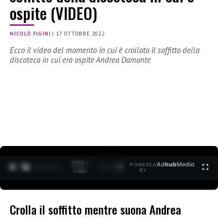
ospite (VIDEO)
NICOLÒ FIGINI
|
17 OTTOBRE 2022
Ecco il video del momento in cui è crollato il soffitto della
discoteca in cui era ospite Andrea Damante
0:30 /
Ad
hub
Media
POWERED
1
/
2
1:40
BY
Crolla il soffitto mentre suona Andrea