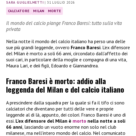
SARA GUGLIELMETTI
|
31 LUGLIO 2026
CALCIATORE
MILAN
MORTE
Il mondo del calcio piange Franco Baresi: tutto sulla vita
privata
Nella notte il mondo del calcio italiano ha perso una delle
sue più grandi leggende, ovvero
Franco Baresi
. L’ex difensore
del Milan è morto a soli 66 anni, circondato dall’affetto dei
suoi cari, in particolare della moglie e compagna di una vita,
Maura Lari, e deii figli, Edoardo e Giannandrea.
Franco Baresi è morto: addio alla
leggenda del Milan e del calcio italiano
A prescindere dalla squadra per la quale si fa il tifo ci sono
calciatori che diventano per tutti delle vere e proprie
leggende al di là, appunto, dei colori. Franco Baresi è uno di
essi.
L’ex difensore del Milan è
morto
nella notte a soli
66 anni
, lasciando un vuoto enorme non solo nel club
milanese, ma nell’intero mondo del calcio. Nel comunicato