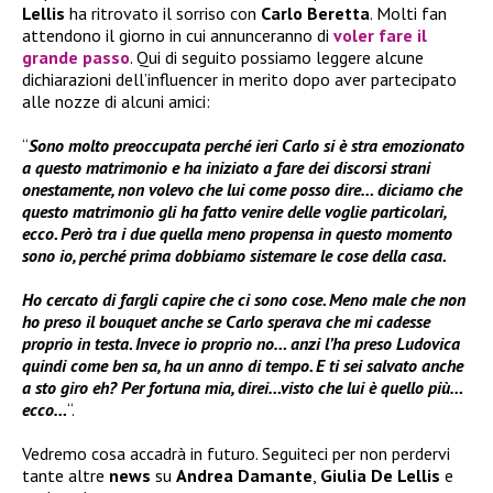
Lellis
ha ritrovato il sorriso con
Carlo Beretta
. Molti fan
attendono il giorno in cui annunceranno di
voler fare il
grande passo
. Qui di seguito possiamo leggere alcune
dichiarazioni dell’influencer in merito dopo aver partecipato
alle nozze di alcuni amici:
“
Sono molto preoccupata perché ieri Carlo si è stra emozionato
a questo matrimonio e ha iniziato a fare dei discorsi strani
onestamente, non volevo che lui come posso dire… diciamo che
questo matrimonio gli ha fatto venire delle voglie particolari,
ecco. Però tra i due quella meno propensa in questo momento
sono io, perché prima dobbiamo sistemare le cose della casa.
Ho cercato di fargli capire che ci sono cose. Meno male che non
ho preso il bouquet anche se Carlo sperava che mi cadesse
proprio in testa. Invece io proprio no… anzi l’ha preso Ludovica
quindi come ben sa, ha un anno di tempo. E ti sei salvato anche
a sto giro eh? Per fortuna mia, direi…visto che lui è quello più…
ecco…
“.
Vedremo cosa accadrà in futuro. Seguiteci per non perdervi
tante altre
news
su
Andrea Damante
,
Giulia De Lellis
e