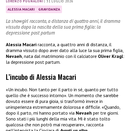
LORENZO PUGNALONI
|
31 LUGLIO 2026
ALESSIA MACARI
GRAVIDANZA
La showgirl racconta, a distanza di quattro anni, il dramma
vissuto dopo la nascita della sua prima figlia: la
depressione post partum
Alessia Macari
racconta, a quattro anni di distanza, il
dramma vissuto dopo aver dato alla luce la sua prima figlia,
Nevaeh
, nata dal matrimonio con il calciatore
Oliver Kragl
:
la depressione post partum.
L’incubo di Alessia Macari
«Un incubo. Non tanto per il parto in sé, quanto per tutto
quello che è successo intorno». Un momento che sarebbe
dovuto essere di pura gioia, si trasformò invece in
un’esperienza estremamente dolorosa e difficile. «Quando,
dopo il parto, mi hanno portato via
Nevaeh
per tre giorni.
Sono stati i più lunghi della mia vita. Mi è stato tolto
qualcosa che non potrò mai recuperare», racconta
nell’intervista la Ciociara di
Avanti un altro.