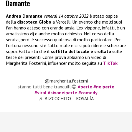
Damante
Andrea Damante
venerdì 14 ottobre 2022
è stato ospite
della
discoteca Globo
a Vercelli. Un evento che molti suoi
fan hanno atteso con grande ansia. L’ex vippone, infatti, è un
amatissimo
dj
e anche molto richiesto. Nel corso della
serata, però, è successo qualcosa di molto particolare. Per
fortuna nessuno si è fatto male e ci si può ridere e scherzare
sopra. Fatto sta che il
soffitto del locale è crollato
sulle
teste dei presenti. Come prova abbiamo un video di
Margherita Fosterini, influencer molto seguita su
TikTok
.
@margherita.fosterni
stanno tutti bene tranquilli🙃
#perte
#neiperte
#viral
#sivaneiperte
#comedy
♬ BIZCOCHITO – ROSALÍA