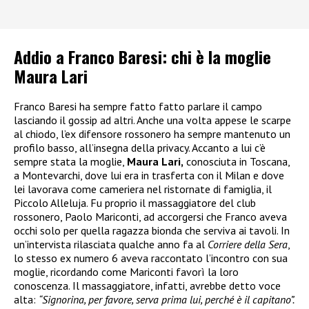
Addio a Franco Baresi: chi è la moglie
Maura Lari
Franco Baresi ha sempre fatto fatto parlare il campo
lasciando il gossip ad altri. Anche una volta appese le scarpe
al chiodo, l’ex difensore rossonero ha sempre mantenuto un
profilo basso, all’insegna della privacy. Accanto a lui c’è
sempre stata la moglie,
Maura Lari,
conosciuta in Toscana,
a Montevarchi, dove lui era in trasferta con il Milan e dove
lei lavorava come cameriera nel ristornate di famiglia, il
Piccolo Alleluja. Fu proprio il massaggiatore del club
rossonero, Paolo Mariconti, ad accorgersi che Franco aveva
occhi solo per quella ragazza bionda che serviva ai tavoli. In
un’intervista rilasciata qualche anno fa al
Corriere della Sera
,
lo stesso ex numero 6 aveva raccontato l’incontro con sua
moglie, ricordando come Mariconti favorì la loro
conoscenza. Il massaggiatore, infatti, avrebbe detto voce
alta:
“Signorina, per favore, serva prima lui, perché è il capitano”.