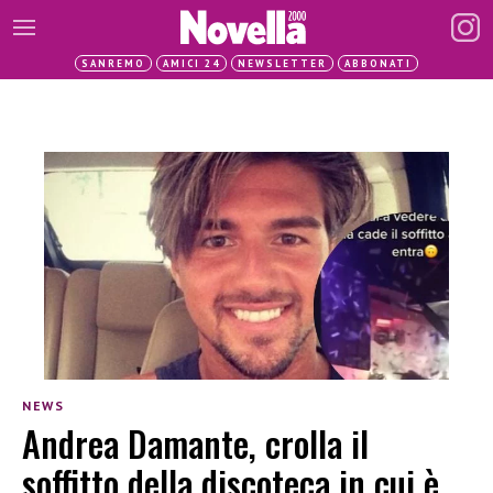
SANREMO
AMICI 24
NEWSLETTER
ABBONATI
NEWS
Andrea Damante, crolla il
soffitto della discoteca in cui è