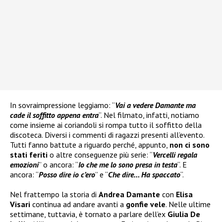
In sovraimpressione leggiamo: “
Vai a vedere Damante ma
cade il soffitto appena entra
“. Nel filmato, infatti, notiamo
come insieme ai coriandoli si rompa tutto il soffitto della
discoteca. Diversi i commenti di ragazzi presenti all’evento.
Tutti fanno battute a riguardo perché, appunto,
non ci sono
stati feriti
o altre conseguenze più serie: “
Vercelli regala
emozioni
” o ancora: “
Io che me lo sono presa in testa
“. E
ancora: “
Posso dire io c’ero
” e “
Che dire… Ha spaccato
“.
Nel frattempo la storia di
Andrea Damante
con
Elisa
Visari
continua ad andare avanti a
gonfie vele
. Nelle ultime
settimane, tuttavia, è tornato a parlare dell’ex
Giulia De