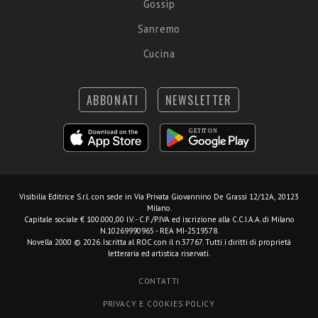
Gossip
Sanremo
Cucina
ABBONATI
NEWSLETTER
Visibilia Editrice S.r.l.
con sede in Via Privata Giovannino De Grassi 12/12A, 20123
Milano.
Capitale sociale € 100.000,00 I.V. - C.F./P.IVA ed iscrizione alla C.C.I.A.A. di Milano
N.10269990965 - REA MI-2519578.
Novella 2000 © 2026. Iscritta al ROC con il n.37767. Tutti i diritti di proprietà
letteraria ed artistica riservati.
CONTATTI
PRIVACY E COOKIES POLICY