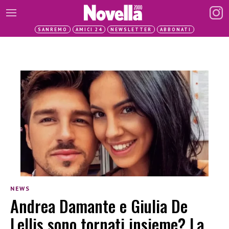
SANREMO
AMICI 24
NEWSLETTER
ABBONATI
NEWS
Andrea Damante e Giulia De
Lellis sono tornati insieme? La