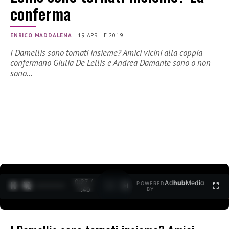
conferma
ENRICO MADDALENA
|
19 APRILE 2019
I Damellis sono tornati insieme? Amici vicini alla coppia
confermano Giulia De Lellis e Andrea Damante sono o non
sono…
0:27 /
Ad
hub
Media
POWERED
1
/
2
1:40
BY