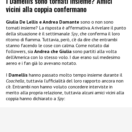
I Damellis sono tornati insieme? Amici
vicini alla coppia confermano
Giulia De Lellis e Andrea Damante
sono o non sono
tornati insieme? La risposta è affermativa. A rivelare il punto
della situazione è il settimanale
Spy
, che conferma il loro
ritorno di fiamma. Tuttavia, però, c’è da dire che entrambi
stanno facendo le cose con calma. Come notato dai
followers, sia
Andrea che Giulia
sono partiti alla volta
dell’America con lo stesso volo. I due erano sul medesimo
aereo e i fan già lo avevano notato.
I
Damellis
hanno passato molto tempo insieme durante il
Coachella
, tuttavia l’ufficialità del loro rapporto ancora non
c’è. Entrambi non hanno voluto concedere interviste in
merito alla propria relazione, tuttavia alcuni amici vicini alla
coppia hanno dichiarato a
Spy
: