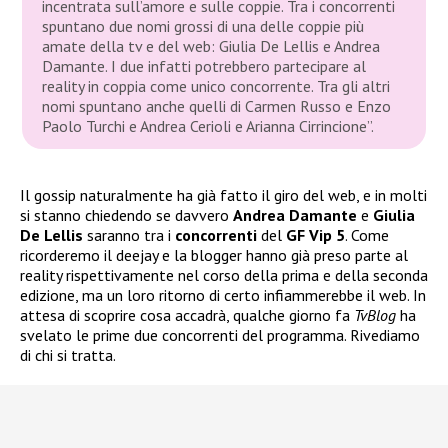
incentrata sull’amore e sulle coppie. Tra i concorrenti
spuntano due nomi grossi di una delle coppie più
amate della tv e del web: Giulia De Lellis e Andrea
Damante. I due infatti potrebbero partecipare al
reality in coppia come unico concorrente. Tra gli altri
nomi spuntano anche quelli di Carmen Russo e Enzo
Paolo Turchi e Andrea Cerioli e Arianna Cirrincione”.
Il gossip naturalmente ha già fatto il giro del web, e in molti
si stanno chiedendo se davvero
Andrea Damante
e
Giulia
De Lellis
saranno tra i
concorrenti
del
GF Vip 5
. Come
ricorderemo il deejay e la blogger hanno già preso parte al
reality rispettivamente nel corso della prima e della seconda
edizione, ma un loro ritorno di certo infiammerebbe il web. In
attesa di scoprire cosa accadrà, qualche giorno fa
TvBlog
ha
svelato le prime due concorrenti del programma. Rivediamo
di chi si tratta.