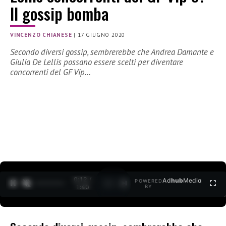
Il gossip bomba
VINCENZO CHIANESE
|
17 GIUGNO 2020
Secondo diversi gossip, sembrerebbe che Andrea Damante e
Giulia De Lellis possano essere scelti per diventare
concorrenti del GF Vip…
0:12 /
Ad
hub
Media
POWERED
1
/
2
1:40
BY