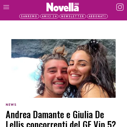
SANREMO
AMICI 24
NEWSLETTER
ABBONATI
NEWS
Andrea Damante e Giulia De
Lellis concorrenti del GF Vip 5?