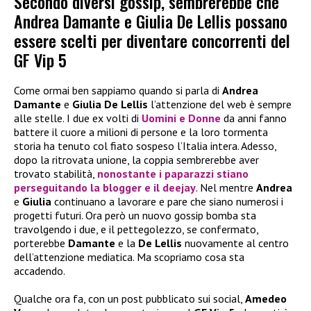
Secondo diversi gossip, sembrerebbe che
Andrea Damante e Giulia De Lellis possano
essere scelti per diventare concorrenti del
GF Vip 5
Come ormai ben sappiamo quando si parla di
Andrea
Damante
e
Giulia De Lellis
l’attenzione del web è sempre
alle stelle. I due ex volti di
Uomini e Donne
da anni fanno
battere il cuore a milioni di persone e la loro tormenta
storia ha tenuto col fiato sospeso l’Italia intera. Adesso,
dopo la ritrovata unione, la coppia sembrerebbe aver
trovato stabilità,
nonostante i paparazzi stiano
perseguitando la blogger e il deejay
. Nel mentre
Andrea
e
Giulia
continuano a lavorare e pare che siano numerosi i
progetti futuri. Ora però un nuovo gossip bomba sta
travolgendo i due, e il pettegolezzo, se confermato,
porterebbe
Damante
e la
De Lellis
nuovamente al centro
dell’attenzione mediatica. Ma scopriamo cosa sta
accadendo.
Qualche ora fa, con un post pubblicato sui social,
Amedeo