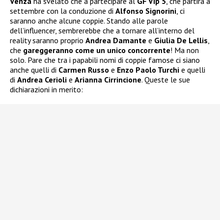
Venza
ha svelato che a partecipare al
GF Vip 5
, che partirà a
settembre con la conduzione di
Alfonso Signorini
, ci
saranno anche alcune coppie. Stando alle parole
dell’influencer, sembrerebbe che a tornare all’interno del
reality saranno proprio
Andrea Damante
e
Giulia De Lellis
,
che
gareggeranno come un unico concorrente
! Ma non
solo. Pare che tra i papabili nomi di coppie famose ci siano
anche quelli di
Carmen Russo
e
Enzo Paolo Turchi
e quelli
di
Andrea Cerioli
e
Arianna Cirrincione
. Queste le sue
dichiarazioni in merito: