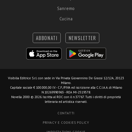
Sanremo
Cucina
ABBONATI
NEWSLETTER
Visibilia Editrice S.r.l.
con sede in Via Privata Giovannino De Grassi 12/12A, 20123
Milano.
Capitale sociale € 100.000,00 I.V. - C.F./P.IVA ed iscrizione alla C.C.I.A.A. di Milano
N.10269990965 - REA MI-2519578.
Novella 2000 © 2026. Iscritta al ROC con il n.37767. Tutti i diritti di proprietà
letteraria ed artistica riservati.
CONTATTI
PRIVACY E COOKIES POLICY