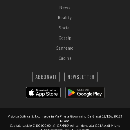
News
Reality
Social
Gossip
Sanremo
Cucina
ABBONATI
NEWSLETTER
Visibilia Editrice S.r.l.
con sede in Via Privata Giovannino De Grassi 12/12A, 20123
Milano.
Capitale sociale € 100.000,00 I.V. - C.F./P.IVA ed iscrizione alla C.C.I.A.A. di Milano