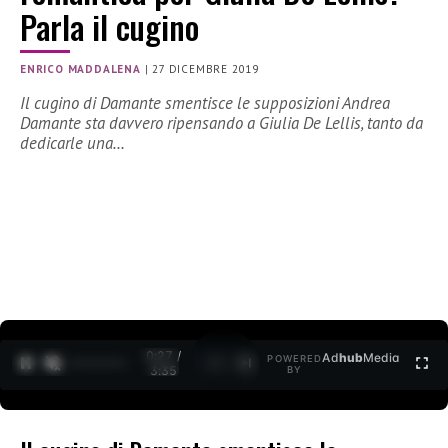
Parla il cugino
ENRICO MADDALENA
|
27 DICEMBRE 2019
Il cugino di Damante smentisce le supposizioni Andrea
Damante sta davvero ripensando a Giulia De Lellis, tanto da
dedicarle una…
0:27 /
Ad
hub
Media
POWERED
1
/
2
3:35
BY