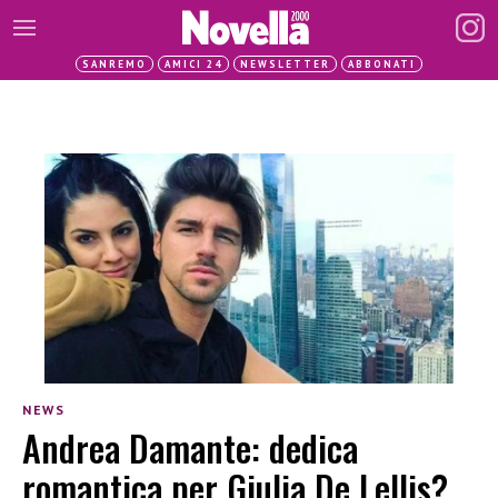
SANREMO
AMICI 24
NEWSLETTER
ABBONATI
NEWS
Andrea Damante: dedica
romantica per Giulia De Lellis?