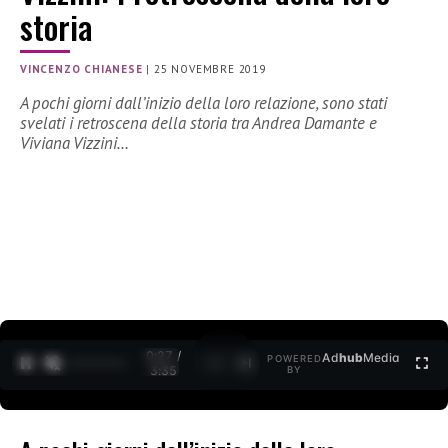
storia
VINCENZO CHIANESE
|
25 NOVEMBRE 2019
A pochi giorni dall’inizio della loro relazione, sono stati
svelati i retroscena della storia tra Andrea Damante e
Viviana Vizzini…
0:27 /
Ad
hub
Media
POWERED
1
/
2
3:35
BY