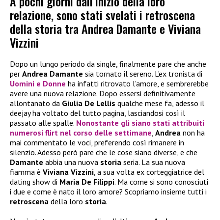
A pochi giorni dall’inizio della loro
relazione, sono stati svelati i retroscena
della storia tra Andrea Damante e Viviana
Vizzini
Dopo un lungo periodo da single, finalmente pare che anche
per
Andrea Damante
sia tornato il sereno. L’ex tronista di
Uomini e Donne
ha infatti ritrovato l’amore, e sembrerebbe
avere una nuova relazione. Dopo essersi definitivamente
allontanato da
Giulia De Lellis
qualche mese fa, adesso il
deejay ha voltato del tutto pagina, lasciandosi così il
passato alle spalle.
Nonostante gli siano stati attribuiti
numerosi flirt nel corso delle settimane
,
Andrea
non ha
mai commentato le voci, preferendo così rimanere in
silenzio. Adesso però pare che le cose siano diverse, e che
Damante
abbia una nuova
storia
seria. La sua nuova
fiamma è
Viviana Vizzini
, a sua volta ex corteggiatrice del
dating show di
Maria De Filippi
. Ma come si sono conosciuti
i due e come è nato il loro amore? Scopriamo insieme tutti i
retroscena
della loro
storia
.