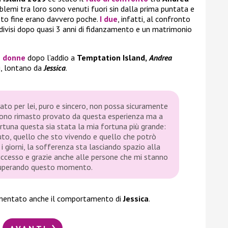
roblemi tra loro sono venuti fuori sin dalla prima puntata e
eto fine erano davvero poche.
I due
, infatti, al confronto
divisi dopo quasi 3 anni di fidanzamento e un matrimonio
e donne
dopo l’addio a
Temptation Island,
Andrea
, lontano da
Jessica
.
to per lei, puro e sincero, non possa sicuramente
. Sono rimasto provato da questa esperienza ma a
rtuna questa sia stata la mia fortuna più grande:
uto, quello che sto vivendo e quello che potrò
 giorni, la sofferenza sta lasciando spazio alla
uccesso e grazie anche alle persone che mi stanno
o superando questo momento.
ntato anche il comportamento di
Jessica
.