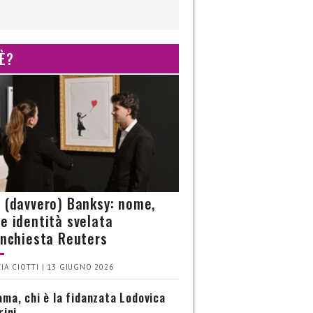
 È?
è (davvero) Banksy: nome,
 e identità svelata
’inchiesta Reuters
IA CIOTTI | 13 GIUGNO 2026
ma, chi è la fidanzata Lodovica
rini