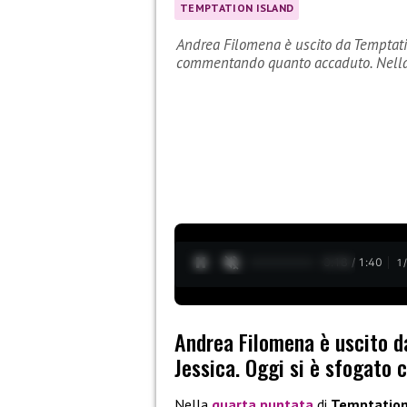
TEMPTATION ISLAND
Andrea Filomena è uscito da Temptatio
commentando quanto accaduto. Nell
0:19 / 1:40
1
Andrea Filomena è uscito d
Jessica. Oggi si è sfogat
Nella
quarta puntata
di
Temptation