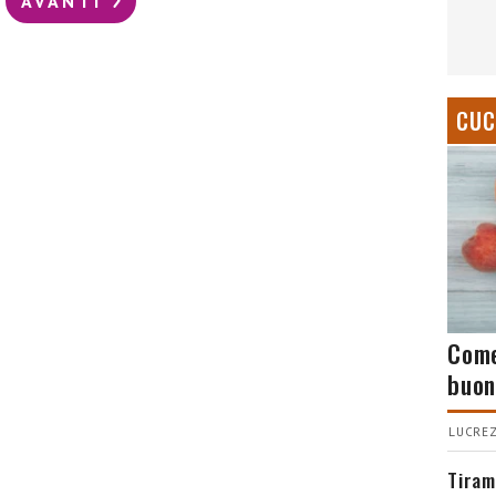
AVANTI
CUC
Come
buon
LUCREZ
Tiram