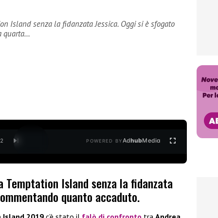
n Island senza la fidanzata Jessica. Oggi si è sfogato
a quarta…
Ad
hub
Media
/
2
POWERED BY
a Temptation Island senza la fidanzata
o commentando quanto accaduto.
 Island 2019
c’è stato il
falò di confronto
tra
Andrea