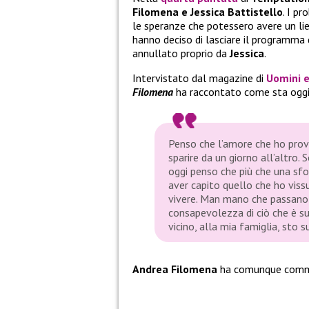
Filomena e Jessica Battistello
. I p
le speranze che potessero avere un li
hanno deciso di lasciare il programma 
annullato proprio da
Jessica
.
Intervistato dal magazine di
Uomini 
Filomena
ha raccontato come sta oggi
Penso che l’amore che ho prova
sparire da un giorno all’altro
oggi penso che più che una sfo
aver capito quello che ho viss
vivere. Man mano che passano i
consapevolezza di ciò che è s
vicino, alla mia famiglia, st
Andrea Filomena
ha comunque comme