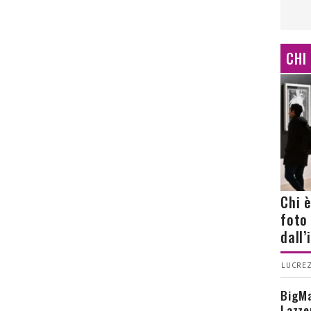
CHI
Chi 
foto
dall
LUCREZ
BigMa
Lazze