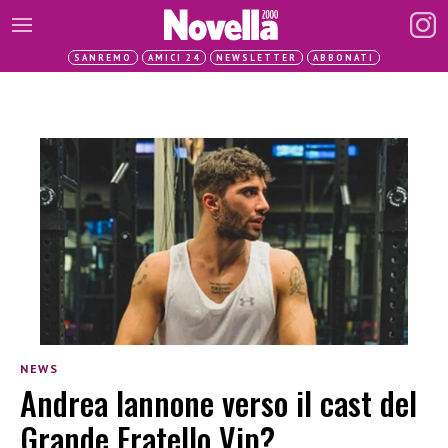
SANREMO
AMICI 24
NEWSLETTER
ABBONATI
NEWS
Andrea Iannone verso il cast del
Grande Fratello Vip?