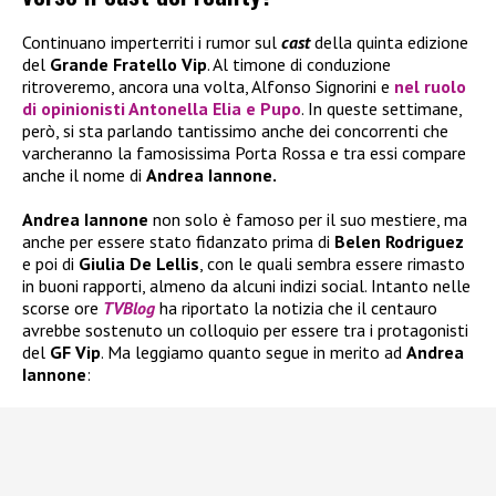
Continuano imperterriti i rumor sul
cast
della quinta edizione
del
Grande Fratello Vip
. Al timone di conduzione
ritroveremo, ancora una volta, Alfonso Signorini e
nel ruolo
di opinionisti Antonella Elia e Pupo
. In queste settimane,
però, si sta parlando tantissimo anche dei concorrenti che
varcheranno la famosissima Porta Rossa e tra essi compare
anche il nome di
Andrea Iannone.
Andrea Iannone
non solo è famoso per il suo mestiere, ma
anche per essere stato fidanzato prima di
Belen Rodriguez
e poi di
Giulia De Lellis
, con le quali sembra essere rimasto
in buoni rapporti, almeno da alcuni indizi social. Intanto nelle
scorse ore
TVBlog
ha riportato la notizia che il centauro
avrebbe sostenuto un colloquio per essere tra i protagonisti
del
GF Vip
. Ma leggiamo quanto segue in merito ad
Andrea
Iannone
: