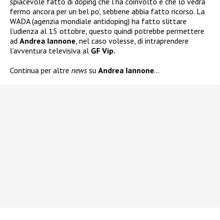
spiacevole fatto di doping che l’ha coinvolto e che lo vedrà
fermo ancora per un bel po’, sebbene abbia fatto ricorso. La
WADA (agenzia mondiale antidoping) ha fatto slittare
l’udienza al 15 ottobre, questo quindi potrebbe permettere
ad
Andrea Iannone
, nel caso volesse, di intraprendere
l’avventura televisiva al
GF Vip.
Continua per altre
news
su
Andrea Iannone
…