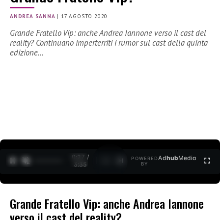
ANDREA SANNA
|
17 AGOSTO 2020
Grande Fratello Vip: anche Andrea Iannone verso il cast del
reality? Continuano imperterriti i rumor sul cast della quinta
edizione…
0:27 /
Ad
hub
Media
POWERED
1
/
2
3:35
BY
Grande Fratello Vip: anche Andrea Iannone
verso il cast del reality?