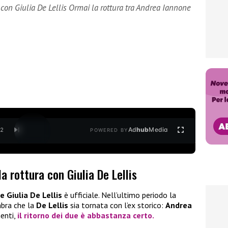
con Giulia De Lellis Ormai la rottura tra Andrea Iannone
Ad
hub
Media
/
2
POWERED BY
a rottura con Giulia De Lellis
 Giulia De Lellis
è ufficiale. Nell’ultimo periodo la
mbra che la
De Lellis
sia tornata con l’ex storico:
Andrea
menti,
il ritorno dei due è abbastanza certo.