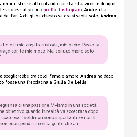
Iannone
stesse affrontando questa situazione e dunque
 le stories sul proprio
profilo Instagram
,
Andrea
ha
dei fan. A chi gli ha chiesto se ora si sente solo,
Andrea
llo e il mio angelo custode, mio padre. Passo la
arage con le mie moto. Mai sentito meno solo.
”
 sceglierebbe tra soldi, fama e amore.
Andrea
ha dato
to fosse una frecciatina a
Giulia De Lellis
:
eguenza di una passione. Viviamo in una società
ome obiettivo quando in realtà va accettata dopo
 qualcosa. I soldi non sono importanti se non li
 non puoi spenderli con la gente che ami.