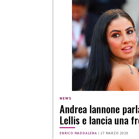
NEWS
Andrea Iannone parla
Lellis e lancia una f
ENRICO MADDALENA
|
27 MARZO 2020