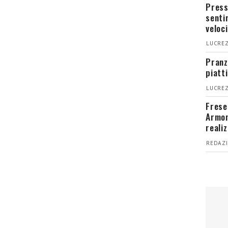
Press
senti
veloci
LUCREZ
Pranz
piatt
LUCREZ
Fresel
Armon
reali
REDAZI