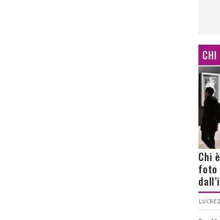
CHI
Chi 
foto
dall
LUCREZ