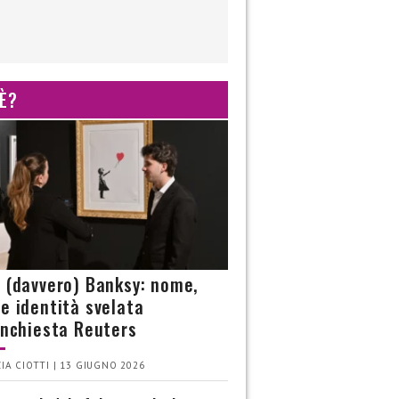
 È?
è (davvero) Banksy: nome,
 e identità svelata
’inchiesta Reuters
IA CIOTTI | 13 GIUGNO 2026