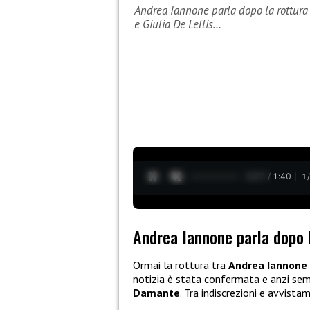
Andrea Iannone parla dopo la rottura 
e Giulia De Lellis…
0:28 / 1:40
1
Andrea Iannone parla dopo l
Ormai la rottura tra
Andrea Iannone e
notizia è stata confermata e anzi se
Damante
. Tra indiscrezioni e avvista