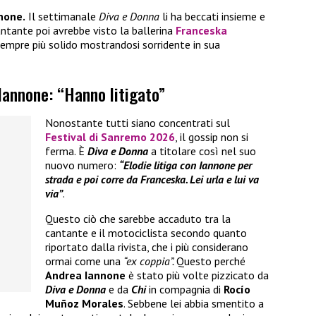
none.
Il settimanale
Diva e Donna
li ha beccati insieme e
antante poi avrebbe visto la ballerina
Franceska
empre più solido mostrandosi sorridente in sua
Iannone: “Hanno litigato”
Nonostante tutti siano concentrati sul
Festival di Sanremo 2026
, il gossip non si
ferma. È
Diva e Donna
a titolare così nel suo
nuovo numero:
“Elodie litiga con Iannone per
strada e poi corre da Franceska. Lei urla e lui va
via”
.
Questo ciò che sarebbe accaduto tra la
cantante e il motociclista secondo quanto
riportato dalla rivista, che i più considerano
ormai come una
“ex coppia”.
Questo perché
Andrea Iannone
è stato più volte pizzicato da
Diva e Donna
e da
Chi
in compagnia di
Rocío
Muñoz Morales
. Sebbene lei abbia smentito a