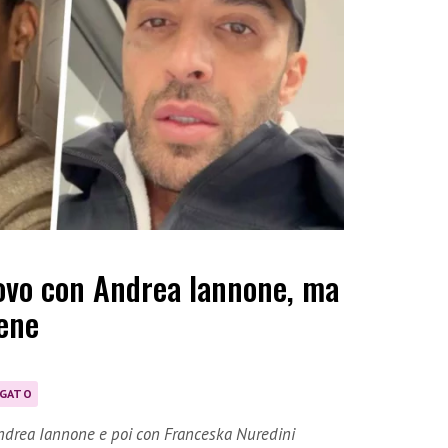
uovo con Andrea Iannone, ma
bene
IGATO
Andrea Iannone e poi con Franceska Nuredini