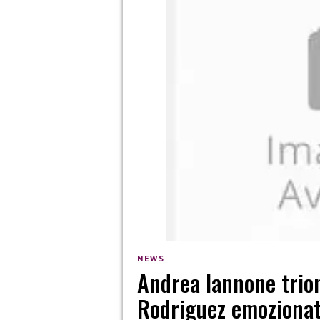
NEWS
Andrea Iannone trion
Rodriguez emozionata