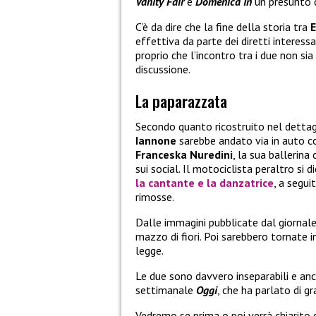
Vanity Fair
e
Domenica In
un presunto 
C’è da dire che la fine della storia tra
E
effettiva da parte dei diretti interess
proprio che l’incontro tra i due non si
discussione.
La paparazzata
Secondo quanto ricostruito nel detta
Iannone
sarebbe andato via in auto 
Franceska Nuredini
, la sua ballerin
sui social. Il motociclista peraltro si 
la cantante e la danzatrice
, a segu
rimosse.
Dalle immagini pubblicate dal giornale
mazzo di fiori. Poi sarebbero tornate 
legge.
Le due sono davvero inseparabili e an
settimanale
Oggi
, che ha parlato di g
Vedremo se prima o poi verrà chiarito