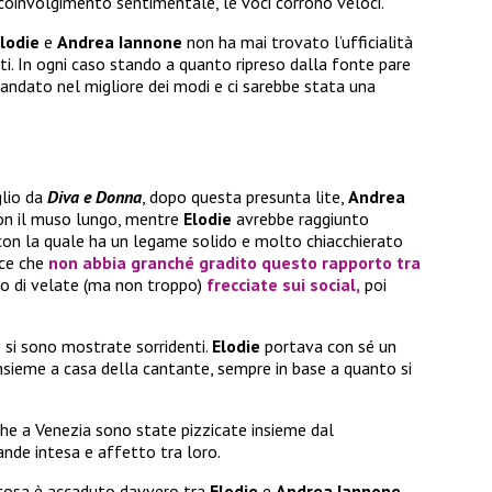
coinvolgimento sentimentale, le voci corrono veloci.
lodie
e
Andrea Iannone
non ha mai trovato l’ufficialità
ati. In ogni caso stando a quanto ripreso dalla fonte pare
a andato nel migliore dei modi e ci sarebbe stata una
glio da
Diva e Donna
, dopo questa presunta lite,
Andrea
con il muso lungo, mentre
Elodie
avrebbe raggiunto
a con la quale ha un legame solido e molto chiacchierato
dice che
non abbia granché gradito questo rapporto tra
ito di velate (ma non troppo)
frecciate sui social,
poi
 si sono mostrate sorridenti.
Elodie
portava con sé un
insieme a casa della cantante, sempre in base a quanto si
che a Venezia sono state pizzicate insieme dal
rande intesa e affetto tra loro.
 cosa è accaduto davvero tra
Elodie
e
Andrea Iannone.