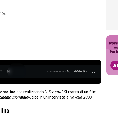
film
Ad
hub
Media
/
2
POWERED BY
ervolino
sta realizzando
“I See you”
. Si tratta di un film
l cinema mondiale»
, dice in un’intervista a
Novella 2000.
lino