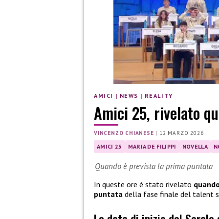
AMICI
|
NEWS
|
REALITY
Amici 25, rivelato qu
VINCENZO CHIANESE
|
12 MARZO 2026
AMICI 25
MARIA DE FILIPPI
NOVELLA
N
Quando è prevista la prima puntata
In queste ore è stato rivelato
quando 
puntata
della fase finale del talent
La data di inizio del Serale