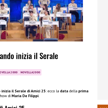
ando inizia il Serale
OVELLA 2000
NOVELLA2000
inizia il Serale di Amici 25
: ecco la
data
della
prima
 show di
Maria De Filippi
.
 di Amici 25