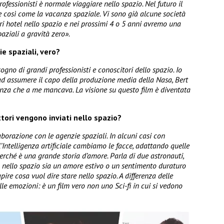
fessionisti è normale viaggiare nello spazio. Nel futuro il
e così come la vacanza spaziale. Vi sono già alcune società
i hotel nello spazio e nei prossimi 4 o 5 anni avremo una
aziali a gravità zero».
ie spaziali, vero?
ogno di grandi professionisti e conoscitori dello spazio. Io
ad assumere il capo della produzione media della Nasa, Bert
scenza che a me mancava. La visione su questo film è diventata
tori vengono inviati nello spazio?
laborazione con le agenzie spaziali. In alcuni casi con
ll’Intelligenza artificiale cambiamo le facce, adattando quelle
perché è una grande storia d’amore. Parla di due astronauti,
 nello spazio sia un amore estivo o un sentimento duraturo
ire cosa vuol dire stare nello spazio. A differenza delle
le emozioni: è un film vero non uno Sci-fi in cui si vedono