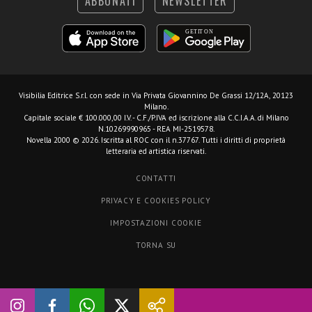
ABBONATI
NEWSLETTER
Visibilia Editrice S.r.l.
con sede in Via Privata Giovannino De Grassi 12/12A, 20123
Milano.
Capitale sociale € 100.000,00 I.V. - C.F./P.IVA ed iscrizione alla C.C.I.A.A. di Milano
N.10269990965 - REA MI-2519578.
Novella 2000 © 2026. Iscritta al ROC con il n.37767. Tutti i diritti di proprietà
letteraria ed artistica riservati.
CONTATTI
PRIVACY E COOKIES POLICY
IMPOSTAZIONI COOKIE
TORNA SU