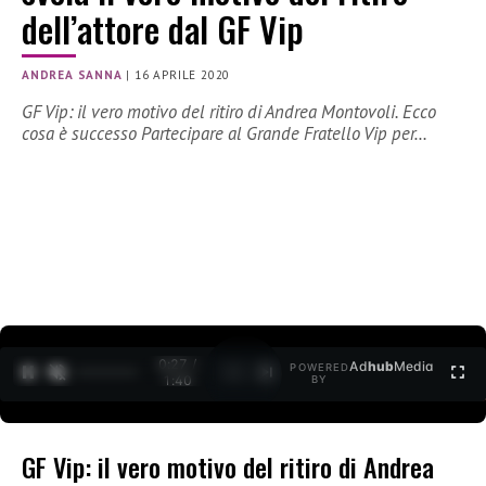
dell’attore dal GF Vip
ANDREA SANNA
|
16 APRILE 2020
GF Vip: il vero motivo del ritiro di Andrea Montovoli. Ecco
cosa è successo Partecipare al Grande Fratello Vip per…
0:27 /
Ad
hub
Media
POWERED
1
/
2
1:40
BY
GF Vip: il vero motivo del ritiro di Andrea