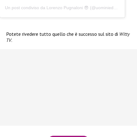
Un post condiviso da Lorenzo Pugnaloni 😎 (@uominiedonneclassicoeover)
Potete rivedere tutto quello che è successo sul sito di
Witty
TV
.