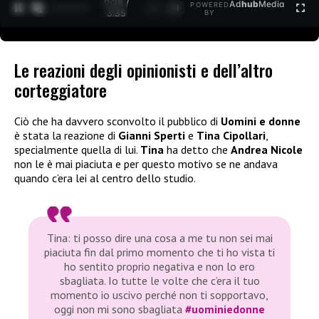
0:29 /
Ad
hub
Media
POWERED
1
/
2
3:35
BY
Le reazioni degli opinionisti e dell’altro
corteggiatore
Ciò che ha davvero sconvolto il pubblico di
Uomini e donne
è stata la reazione di
Gianni Sperti
e
Tina Cipollari
,
specialmente quella di lui.
Tina
ha detto che
Andrea Nicole
non le è mai piaciuta e per questo motivo se ne andava
quando c’era lei al centro dello studio.
Tina: ti posso dire una cosa a me tu non sei mai
piaciuta fin dal primo momento che ti ho vista ti
ho sentito proprio negativa e non lo ero
sbagliata. Io tutte le volte che c’era il tuo
momento io uscivo perché non ti sopportavo,
oggi non mi sono sbagliata
#uominiedonne