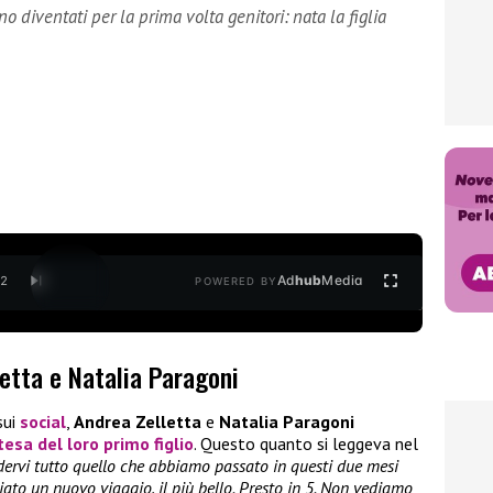
 diventati per la prima volta genitori: nata la figlia
Ad
hub
Media
/
2
POWERED BY
letta e Natalia Paragoni
sui
social
,
Andrea Zelletta
e
Natalia Paragoni
tesa del loro
primo figlio
. Questo quanto si leggeva nel
dervi tutto quello che abbiamo passato in questi due mesi
iato un nuovo viaggio, il più bello. Presto in 5. Non vediamo