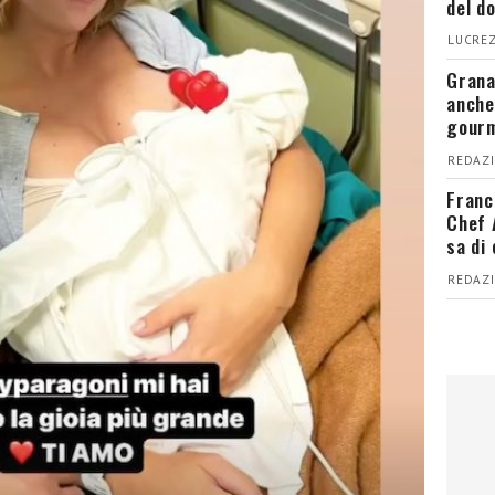
del d
LUCREZ
Grana
anche
gour
REDAZI
Franc
Chef 
sa di
REDAZI