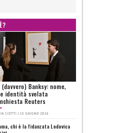
 È?
è (davvero) Banksy: nome,
 e identità svelata
’inchiesta Reuters
IA CIOTTI | 13 GIUGNO 2026
ma, chi è la fidanzata Lodovica
rini