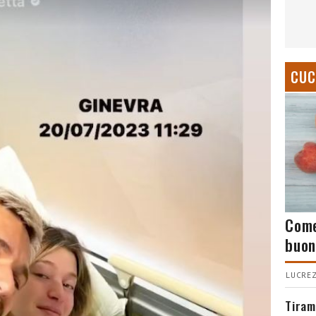
CUC
Come
buon
LUCREZ
Tiram