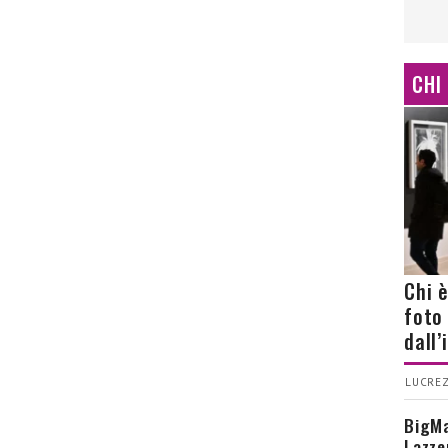
CHI
Chi 
foto
dall
LUCREZ
BigMa
Lazze