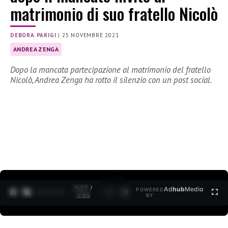
matrimonio di suo fratello Nicolò
DEBORA PARIGI
|
25 NOVEMBRE 2021
ANDREA ZENGA
Dopo la mancata partecipazione al matrimonio del fratello
Nicolò, Andrea Zenga ha rotto il silenzio con un post social.
0:27 /
Ad
hub
Media
POWERED
1
/
2
3:35
BY