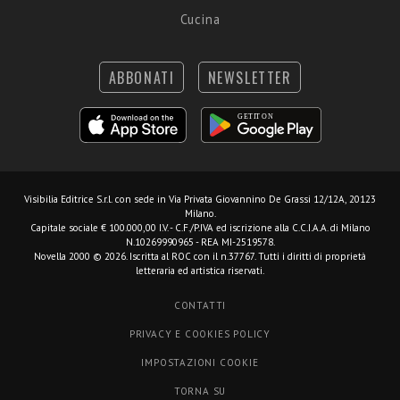
Cucina
ABBONATI
NEWSLETTER
Visibilia Editrice S.r.l.
con sede in Via Privata Giovannino De Grassi 12/12A, 20123
Milano.
Capitale sociale € 100.000,00 I.V. - C.F./P.IVA ed iscrizione alla C.C.I.A.A. di Milano
N.10269990965 - REA MI-2519578.
Novella 2000 © 2026. Iscritta al ROC con il n.37767. Tutti i diritti di proprietà
letteraria ed artistica riservati.
CONTATTI
PRIVACY E COOKIES POLICY
IMPOSTAZIONI COOKIE
TORNA SU