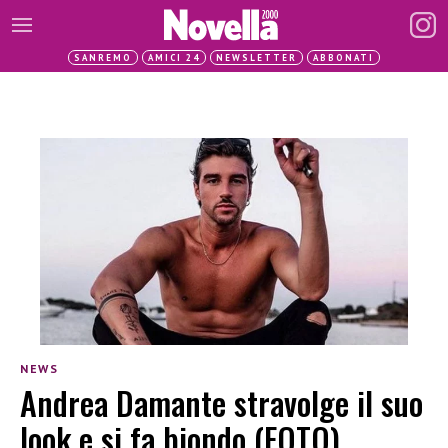
SANREMO
AMICI 24
NEWSLETTER
ABBONATI
NEWS
Andrea Damante stravolge il suo
look e si fa biondo (FOTO)