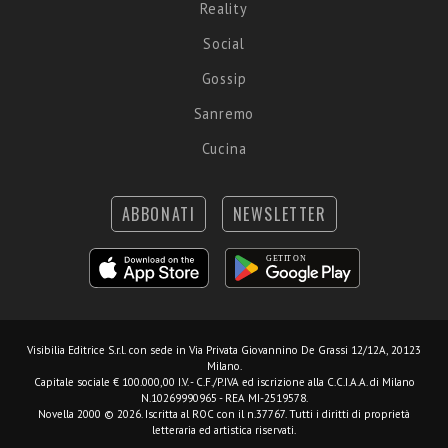
Reality
Social
Gossip
Sanremo
Cucina
ABBONATI
NEWSLETTER
Visibilia Editrice S.r.l.
con sede in Via Privata Giovannino De Grassi 12/12A, 20123
Milano.
Capitale sociale € 100.000,00 I.V. - C.F./P.IVA ed iscrizione alla C.C.I.A.A. di Milano
N.10269990965 - REA MI-2519578.
Novella 2000 © 2026. Iscritta al ROC con il n.37767. Tutti i diritti di proprietà
letteraria ed artistica riservati.