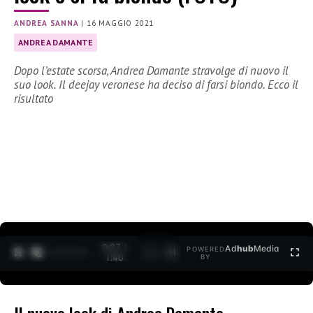
ANDREA SANNA
|
16 MAGGIO 2021
ANDREA DAMANTE
Dopo l’estate scorsa, Andrea Damante stravolge di nuovo il
suo look. Il deejay veronese ha deciso di farsi biondo. Ecco il
risultato
0:27 /
Ad
hub
Media
POWERED
1
/
2
1:40
BY