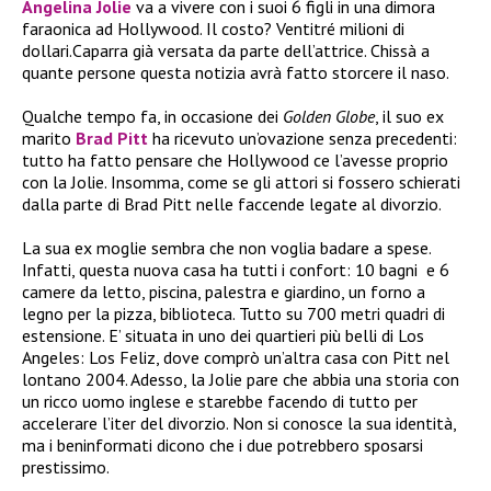
Angelina Jolie
va a vivere con i suoi 6 figli in una dimora
faraonica ad Hollywood. Il costo? Ventitré milioni di
dollari.Caparra già versata da parte dell’attrice. Chissà a
quante persone questa notizia avrà fatto storcere il naso.
Qualche tempo fa, in occasione dei
Golden Globe
, il suo ex
marito
Brad Pitt
ha ricevuto un’ovazione senza precedenti:
tutto ha fatto pensare che Hollywood ce l’avesse proprio
con la Jolie. Insomma, come se gli attori si fossero schierati
dalla parte di Brad Pitt nelle faccende legate al divorzio.
La sua ex moglie sembra che non voglia badare a spese.
Infatti, questa nuova casa ha tutti i confort: 10 bagni e 6
camere da letto, piscina, palestra e giardino, un forno a
legno per la pizza, biblioteca. Tutto su 700 metri quadri di
estensione. E’ situata in uno dei quartieri più belli di Los
Angeles: Los Feliz, dove comprò un’altra casa con Pitt nel
lontano 2004. Adesso, la Jolie pare che abbia una storia con
un ricco uomo inglese e starebbe facendo di tutto per
accelerare l’iter del divorzio. Non si conosce la sua identità,
ma i beninformati dicono che i due potrebbero sposarsi
prestissimo.