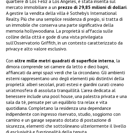
quartiere di Los Feliz a Los Angeles, è stata inserita sul
mercato immobiliare a un
prezzo di 29,85 milioni di dollari
.
A gestire la vendita della villa è Sotheby’s International
Realty. Più che una semplice residenza di pregio, si tratta di
un immobile che conserva una parte significativa della
memoria hollywoodiana. La proprietà si affaccia sulle
colline della città e gode di una vista privilegiata
sull’Osservatorio Griffith, in un contesto caratterizzato da
privacy e alto valore esclusivo.
Con
oltre mille metri quadrati di superficie interna
, la
dimora comprende sei camere da letto e dieci bagni,
affiancati da ampi spazi verdi che la circondano. Gli ambienti
esterni rappresentano uno degli elementi più distintivi della
proprietà: alberi secolari, prati estesi e giardini curati creano
un’atmosfera di assoluta tranquillità. L’area dedicata al
benessere include una pool house, una palestra privata e una
sala da tè, pensate per un equilibrio tra relax e vita
quotidiana. Completano la residenza una dependance
indipendente con ingresso riservato, studio, soggiorno con
camino e un garage separato dotato di postazione di
sicurezza, elementi che sottolineano ulteriormente il livello
di esclusività e funzionalità della tenuta.