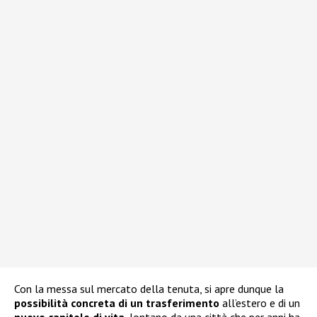
Con la messa sul mercato della tenuta, si apre dunque la
possibilità concreta di un trasferimento
all’estero e di un
nuovo capitolo di vita
, lontano da una città che per anni ha