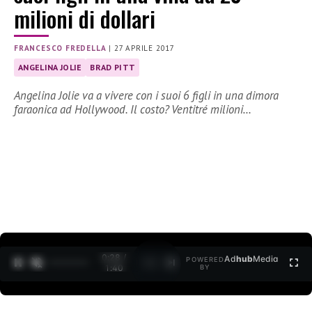
milioni di dollari
FRANCESCO FREDELLA
|
27 APRILE 2017
ANGELINA JOLIE
BRAD PITT
Angelina Jolie va a vivere con i suoi 6 figli in una dimora
faraonica ad Hollywood. Il costo? Ventitré milioni…
0:29 /
Ad
hub
Media
POWERED
1
/
2
1:40
BY