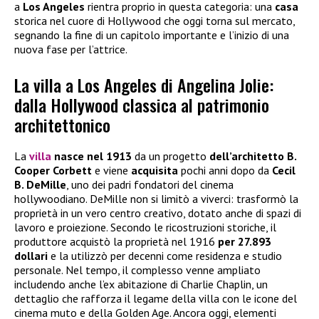
a
Los Angeles
rientra proprio in questa categoria: una
casa
storica nel cuore di Hollywood che oggi torna sul mercato,
segnando la fine di un capitolo importante e l’inizio di una
nuova fase per l’attrice.
La villa a Los Angeles di Angelina Jolie:
dalla Hollywood classica al patrimonio
architettonico
La
villa
nasce nel 1913
da un progetto
dell’architetto B.
Cooper Corbett
e viene
acquisita
pochi anni dopo da
Cecil
B. DeMille
, uno dei padri fondatori del cinema
hollywoodiano. DeMille non si limitò a viverci: trasformò la
proprietà in un vero centro creativo, dotato anche di spazi di
lavoro e proiezione. Secondo le ricostruzioni storiche, il
produttore acquistò la proprietà nel 1916
per 27.893
dollari
e la utilizzò per decenni come residenza e studio
personale. Nel tempo, il complesso venne ampliato
includendo anche l’ex abitazione di Charlie Chaplin, un
dettaglio che rafforza il legame della villa con le icone del
cinema muto e della Golden Age. Ancora oggi, elementi