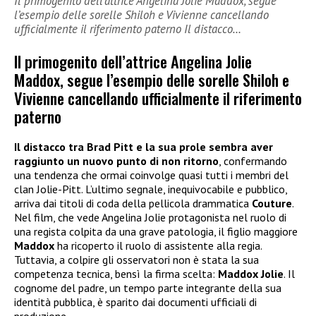
Il primogenito dell’attrice Angelina Jolie Maddox, segue
l’esempio delle sorelle Shiloh e Vivienne cancellando
ufficialmente il riferimento paterno Il distacco…
Il primogenito dell’attrice Angelina Jolie
Maddox, segue l’esempio delle sorelle Shiloh e
Vivienne cancellando ufficialmente il riferimento
paterno
Il distacco tra Brad Pitt e la sua prole sembra aver
raggiunto un nuovo punto di non ritorno
, confermando
una tendenza che ormai coinvolge quasi tutti i membri del
clan Jolie-Pitt. L’ultimo segnale, inequivocabile e pubblico,
arriva dai titoli di coda della pellicola drammatica
Couture
.
Nel film, che vede Angelina Jolie protagonista nel ruolo di
una regista colpita da una grave patologia, il figlio maggiore
Maddox
ha ricoperto il ruolo di assistente alla regia.
Tuttavia, a colpire gli osservatori non è stata la sua
competenza tecnica, bensì la firma scelta:
Maddox Jolie
. Il
cognome del padre, un tempo parte integrante della sua
identità pubblica, è sparito dai documenti ufficiali di
produzione.