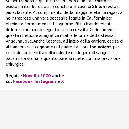
Se per Maddox e gli altri fratelli non è ancora chiaro se
esista un iter burocratico concluso, il caso di
Shiloh
resta il
più eclatante. Al compimento della maggiore età, la ragazza
ha intrapreso una vera battaglia legale in California per
eliminare formalmente il cognome Pitt, citando eventi
dolorosi che hanno segnato la sua crescita. Curiosamente,
questa ribellione anagrafica ricalca le orme della stessa
Angelina Jolie. Anche l’attrice, all’inizio della carriera, decise di
abbandonare il cognome del padre, l’attore
Jon Voight
, per
costruire un’identità indipendente dai legami di sangue
paterni. La storia, a quanto pare, si ripete con una precisione
chirurgica.
Seguite
Novella 2000
anche
su:
Facebook
,
Instagram
e
X