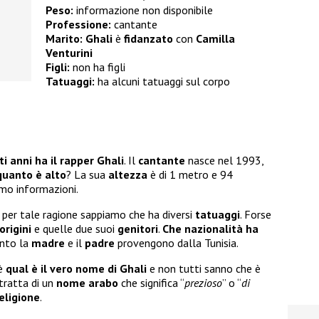
Peso:
informazione non disponibile
Professione:
cantante
Marito:
Ghali
è
fidanzato
con
Camilla
Venturini
Figli:
non ha figli
Tatuaggi:
ha alcuni tatuaggi sul corpo
i anni ha il rapper Ghali
. Il
cantante
nasce nel 1993,
quanto è alto
? La sua
altezza
è di 1 metro e 94
mo informazioni.
 per tale ragione sappiamo che ha diversi
tatuaggi
. Forse
origini
e quelle due suoi
genitori
.
Che nazionalità ha
anto la
madre
e il
padre
provengono dalla Tunisia.
 è
qual è il vero nome di Ghali
e non tutti sanno che è
 tratta di un
nome arabo
che significa “
prezioso
” o “
di
eligione
.