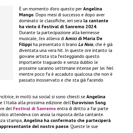
È un momento d’oro questo per
Angelina
Mango
. Dopo mesi di successo e dopo aver
dominato le classifiche, ieri sera
la cantante
ha vinto il
Festival di Sanremo 2024
.
Durante la partecipazione alla kermesse
musicale, l’ex allieva di
Amici di Maria De
Filippi
ha presentato il brano
La Noia
, che è già
diventata una vera hit. In queste ore intanto la
giovane artista sta festeggiando questo
importante traguardo e senza dubbio le
prossime saranno settimane intense per lei. Nel
mentre poco fa è accaduto qualcosa che non è
passato inosservato e che sta già facendo
itrice, in molti sui social si sono chiesti se
Angelina
 l’Italia alla prossima edizione dell’
Eurovision Song
ore del
Festival di Sanremo
entra di diritto a far parte
blico attendeva con ansia la risposta della cantante.
enza stampa,
Angelina ha confermato che parteciperà
rappresentante del nostro paese
. Queste le sue