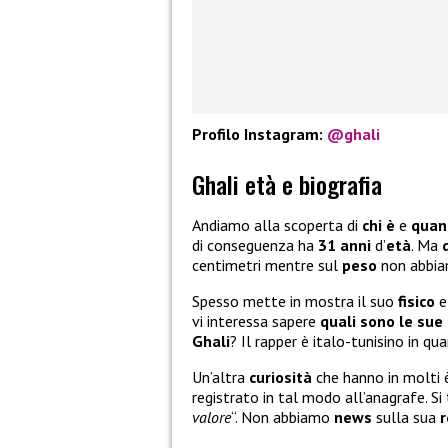
Profilo Instagram:
@ghali
Ghali età e biografia
Andiamo alla scoperta di
chi è
e
quant
di conseguenza ha
31 anni
d’
età
. Ma
centimetri mentre sul
peso
non abbia
Spesso mette in mostra il suo
fisico
e
vi interessa sapere
quali sono le sue
Ghali
? Il rapper è italo-tunisino in qu
Un’altra
curiosità
che hanno in molti
registrato in tal modo all’anagrafe. Si
valore
“. Non abbiamo
news
sulla sua
r