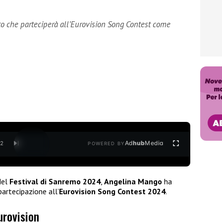
 che parteciperà all’Eurovision Song Contest come
Ad
hub
Media
/
2
POWERED BY
del
Festival di Sanremo 2024
,
Angelina Mango
ha
artecipazione all’
Eurovision Song Contest 2024
.
urovision