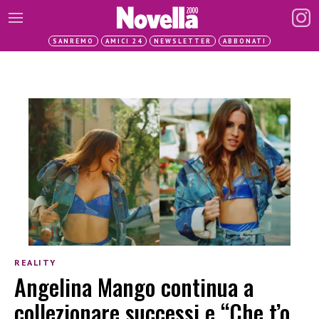
SANREMO
AMICI 24
NEWSLETTER
ABBONATI
REALITY
Angelina Mango continua a
collezionare successi e “Che t’o