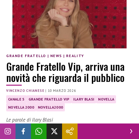
GRANDE FRATELLO
|
NEWS
|
REALITY
Grande Fratello Vip, arriva una
novità che riguarda il pubblico
VINCENZO CHIANESE
|
10 MARZO 2026
CANALE 5
GRANDE FRATELLO VIP
ILARY BLASI
NOVELLA
NOVELLA 2000
NOVELLA2000
Le parole di Ilary Blasi
Ilary Blasi
annuncia un’importante
novità
per il
Grande
Fratello Vip
, che riguarda il
coinvolgimento del pubblico
: