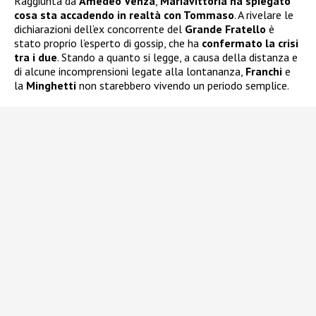
Raggiunta da
Amedeo Venza
,
Mariavittoria ha spiegato
cosa sta accadendo in realtà con Tommaso
. A rivelare le
dichiarazioni dell’ex concorrente del
Grande Fratello
è
stato proprio l’esperto di gossip, che ha
confermato la crisi
tra i due
. Stando a quanto si legge, a causa della distanza e
di alcune incomprensioni legate alla lontananza,
Franchi
e
la
Minghetti
non starebbero vivendo un periodo semplice.