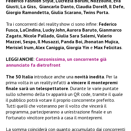
Federico Fashion Style, Lucrezia Borlini, Nozzolino, Eva
Giusti, La Giss, Giancarlo Danto, Claudia Dorelfi, Il Defe,
Giorgio Ramondetta, Giulia Scarano, Twins Porta.
Tra i concorrenti del reality show ci sono infine:
Federico
Fusca, LaCindina, Lucky John, Aurora Baruto, Gianmarco
Zagato, Nicole Pallado, Giulia Sara Salemi, Valerio
Mazzei, Sespo, Il Musazzi, Panda Boi, Jhonatan Mujica,
Merisiel Irum, Alex Caniggia, Giorgia Yin
e
Max Felicitas
.
LEGGI ANCHE
:
Canzonissima, un concorrente già
annunciato fa dietrofront
The 50 Italia
introduce anche una
novità inedita
. Per la
prima volta in un reality infatti
a vincere il montepremi
finale sarà un telespettatore
. Durante le varie puntate
sullo schermo della tv apparirà un QR code, tramite il quale
il pubblico potrà votare il proprio concorrente preferito.
Tutti quelli che voteranno per il volto che vincerà il
programma, parteciperanno a un’estrazione finale e un
fortunato vincitore porterà a casa il montepremi.
La somma coinciderà con quanto accumulato dai concorrenti