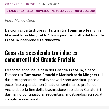
VINCENZO CHIANESE
|
11 MARZO 2026
GRANDE FRATELLO
NOVELLA
NOVELLA 2000
NOVELLA2000
Parla Mariavittoria
Da giorni si parla di
presunta crisi
tra
Tommaso Franchi
e
Mariavittoria Minghetti
. Adesso però l’ex volto del
Grande
Fratello
interviene e fa chiarezza.
Cosa sta accadendo tra i due ex
concorrenti del Grande Fratello
Lo scorso anno, nella casa del
Grande Fratello
, è nato
l’amore tra
Tommaso Franchi
e
Mariavittoria Minghetti
. I
due protagonisti del reality show si sono avvicinati poco a
poco, fino a quando non è nato un sentimento profondo.
Anche dopo la fine della trasmissione in onda su Canale 5, i
due hanno continuato a frequentarsi, mostrandosi sui social
complici e innamorati.