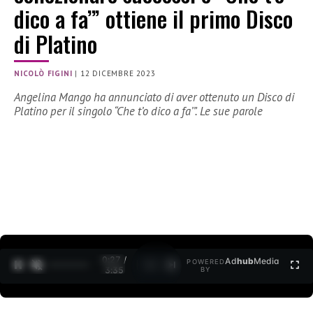
dico a fa’” ottiene il primo Disco
di Platino
NICOLÒ FIGINI
|
12 DICEMBRE 2023
Angelina Mango ha annunciato di aver ottenuto un Disco di
Platino per il singolo “Che t’o dico a fa’”. Le sue parole
0:28 /
Ad
hub
Media
POWERED
1
/
2
3:35
BY