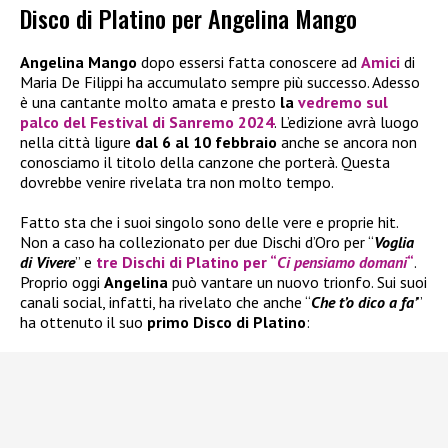
Disco di Platino per Angelina Mango
Angelina Mango
dopo essersi fatta conoscere ad
Amici
di
Maria De Filippi ha accumulato sempre più successo. Adesso
è una cantante molto amata e presto
la
vedremo sul
palco del Festival di Sanremo 2024
. L’edizione avrà luogo
nella città ligure
dal 6 al 10 febbraio
anche se ancora non
conosciamo il titolo della canzone che porterà. Questa
dovrebbe venire rivelata tra non molto tempo.
Fatto sta che i suoi singolo sono delle vere e proprie hit.
Non a caso ha collezionato per due Dischi d’Oro per “
Voglia
di Vivere
” e
tre Dischi di Platino per “
Ci pensiamo domani
“
.
Proprio oggi
Angelina
può vantare un nuovo trionfo. Sui suoi
canali social, infatti, ha rivelato che anche “
Che t’o dico a fa’
”
ha ottenuto il suo
primo Disco di Platino
: