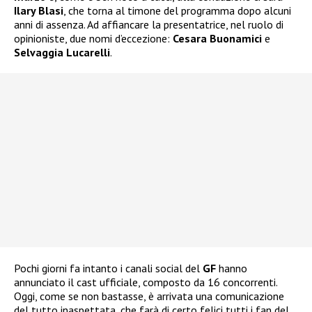
Ilary Blasi
, che torna al timone del programma dopo alcuni
anni di assenza. Ad affiancare la presentatrice, nel ruolo di
opinioniste, due nomi d’eccezione:
Cesara Buonamici
e
Selvaggia Lucarelli
.
Pochi giorni fa intanto i canali social del
GF
hanno
annunciato il cast ufficiale, composto da 16 concorrenti.
Oggi, come se non bastasse, è arrivata una comunicazione
del tutto inaspettata, che farà di certo felici tutti i fan del