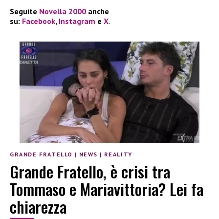
Seguite
Novella 2000
anche
su:
Facebook
,
Instagram
e
X
.
GRANDE FRATELLO
|
NEWS
|
REALITY
Grande Fratello, è crisi tra
Tommaso e Mariavittoria? Lei fa
chiarezza