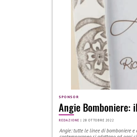
SPONSOR
Angie Bomboniere: il
REDAZIONE
|
28 OTTOBRE 2022
Angie: tutte le linee di bomboniere e og
contemporaneo si adattano ad ogni ci