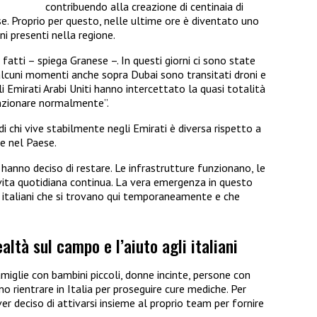
contribuendo alla creazione di centinaia di
e. Proprio per questo, nelle ultime ore è diventato uno
ani presenti nella regione.
fatti – spiega Granese –. In questi giorni ci sono state
n alcuni momenti anche sopra Dubai sono transitati droni e
egli Emirati Arabi Uniti hanno intercettato la quasi totalità
unzionare normalmente”.
i chi vive stabilmente negli Emirati è diversa rispetto a
e nel Paese.
e hanno deciso di restare. Le infrastrutture funzionano, le
ita quotidiana continua. La vera emergenza in questo
 italiani che si trovano qui temporaneamente e che
ealtà sul campo e l’aiuto agli italiani
famiglie con bambini piccoli, donne incinte, persone con
o rientrare in Italia per proseguire cure mediche. Per
r deciso di attivarsi insieme al proprio team per fornire