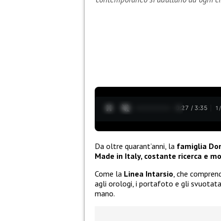
0:28 / 3:35
1
Da oltre quarant’anni, la
famiglia Don
Made in Italy, costante ricerca e mod
Come la
Linea Intarsio
, che comprend
agli orologi, i portafoto e gli svuotat
mano.