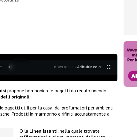
Ad
hub
Media
/
2
POWERED BY
isi
propone bomboniere e oggetti da regalo unendo
elli originali
.
e oggetti utili per la casa: dai profumatori per ambienti
asche. Prodotti in marmorino e rifiniti accuratamente a
O la
Linea Istanti
, nella quale trovate
raffigurazioni di alcuni momenti della vita