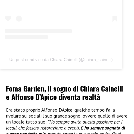
Un post condiviso da Chiara Cainelli (@chiara_cainelli)
Foma Garden, il sogno di Chiara Cainelli
e Alfonso D’Apice diventa realtà
Era stato proprio Alfonso D’Apice, qualche tempo fa, a
rivelare sui social il suo grande sogno, ovvero quello di avere
un locale tutto suo:
“Ho sempre avuto questa passione per i
locali, che fossero ristorazione o eventi. E
ho sempre sognato di
averne uno tutto mio
, proprio come lo aveva mio padre. Oggi