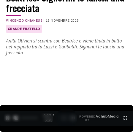
frecciata
VINCENZO CHIANESE
|
13 NOVEMBRE 2023
GRANDE FRATELLO
Anita Olivieri si scontra con Beatrice e viene tirata in ballo
nel rapporto tra la Luzzi e Garibaldi: Signorini le lancia una
frecciata
0:28 /
Ad
hub
Media
POWERED
1
/
2
3:35
BY