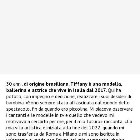
30 anni,
di origine brasiliana, Tiffany è una modella,
ballerina e attrice che vive in Italia dal 2017
. Qui ha
potuto, con impegno e dedizione, realizzare i suoi desideri di
bambina. «Sono sempre stata affascinata dal mondo dello
spettacolo, fin da quando ero piccolina. Mi piaceva osservare
i cantanti e le modelle in tv e quello che vedevo mi
motivava a cercarlo per me, per il mio futuro» racconta. «La
mia vita artistica è iniziata alla fine del 2022, quando mi
sono trasferita da Roma a Milano e mi sono iscritta in
un’agenzia di moda con l’aiuto del mio compagno, che ho