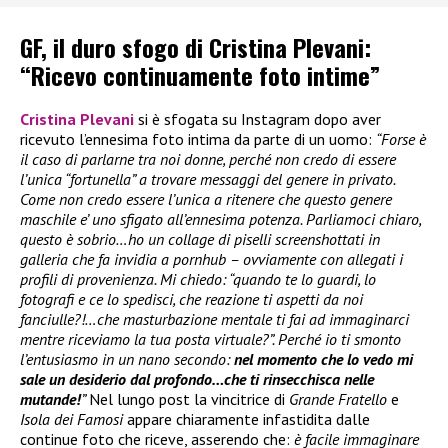
GF, il duro sfogo di Cristina Plevani:
“Ricevo continuamente foto intime”
Cristina Plevani
si è sfogata su Instagram dopo aver
ricevuto l’ennesima foto intima da parte di un uomo:
“Forse è
il caso di parlarne tra noi donne, perché non credo di essere
l’unica “fortunella” a trovare messaggi del genere in privato.
Come non credo essere l’unica a ritenere che questo genere
maschile e’ uno sfigato all’ennesima potenza. Parliamoci chiaro,
questo è sobrio…ho un collage di piselli screenshottati in
galleria che fa invidia a pornhub – ovviamente con allegati i
profili di provenienza. Mi chiedo: “quando te lo guardi, lo
fotografi e ce lo spedisci, che reazione ti aspetti da noi
fanciulle?!…che masturbazione mentale ti fai ad immaginarci
mentre riceviamo la tua posta virtuale?”. Perché io ti smonto
l’entusiasmo in un nano secondo:
nel momento che lo vedo mi
sale un desiderio dal profondo…che ti rinsecchisca nelle
mutande!
”
Nel lungo post la vincitrice di
Grande Fratello
e
Isola dei Famosi
appare chiaramente infastidita dalle
continue foto che riceve, asserendo che:
è facile immaginare