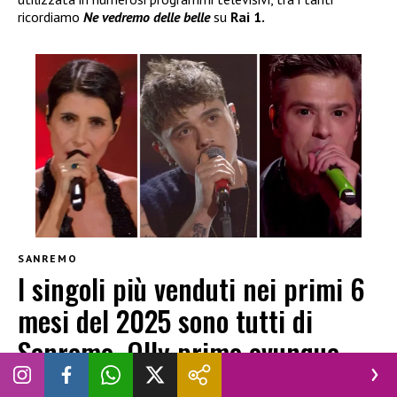
ricordiamo
Ne vedremo delle belle
su
Rai 1.
SANREMO
I singoli più venduti nei primi 6
mesi del 2025 sono tutti di
Sanremo, Olly primo ovunque
NICOLÒ FIGINI
|
7 LUGLIO 2025