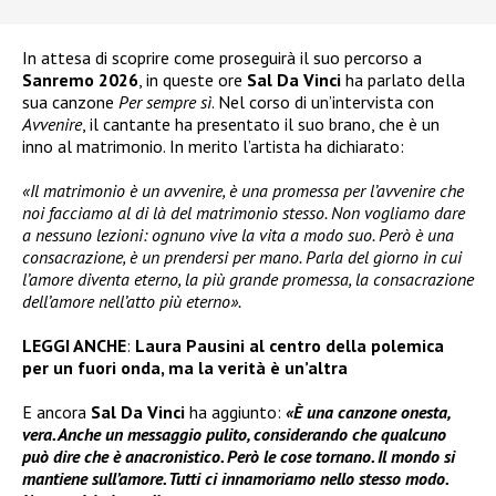
In attesa di scoprire come proseguirà il suo percorso a
Sanremo 2026
, in queste ore
Sal Da Vinci
ha parlato della
sua canzone
Per sempre sì
. Nel corso di un’intervista con
Avvenire
, il cantante ha presentato il suo brano, che è un
inno al matrimonio. In merito l’artista ha dichiarato:
«Il matrimonio è un avvenire, è una promessa per l’avvenire che
noi facciamo al di là del matrimonio stesso. Non vogliamo dare
a nessuno lezioni: ognuno vive la vita a modo suo. Però è una
consacrazione, è un prendersi per mano. Parla del giorno in cui
l’amore diventa eterno, la più grande promessa, la consacrazione
dell’amore nell’atto più eterno».
LEGGI ANCHE
:
Laura Pausini al centro della polemica
per un fuori onda, ma la verità è un’altra
E ancora
Sal Da Vinci
ha aggiunto:
«È una canzone onesta,
vera. Anche un messaggio pulito, considerando che qualcuno
può dire che è anacronistico. Però le cose tornano. Il mondo si
mantiene sull’amore. Tutti ci innamoriamo nello stesso modo.