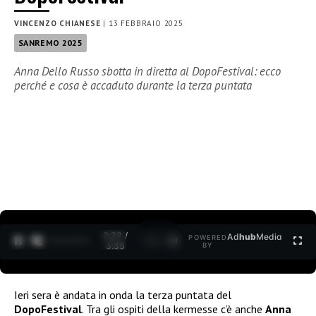
VINCENZO CHIANESE
|
13 FEBBRAIO 2025
SANREMO 2025
Anna Dello Russo sbotta in diretta al DopoFestival: ecco
perché e cosa è accaduto durante la terza puntata
0:30 /
Ad
hub
Media
POWERED
1
/
2
3:35
BY
Ieri sera è andata in onda la terza puntata del
DopoFestival
. Tra gli ospiti della kermesse c’è anche
Anna