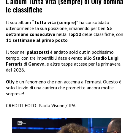
L’album Tutta vita (sempre) di Olly domina
le classifiche
Il suo album
“Tutta vita (sempre)”
ha consolidato
ulteriormente la sua posizione, rimanendo per ben
55
settimane consecutive
nella
Top10
delle classifiche, con
11 settimane al primo posto
.
Il tour nei
palazzetti
è andato sold out in pochissimo
tempo, con tre imperdibili date evento allo
Stadio Luigi
Ferraris
di
Genova
, e altre tappe attese per la primavera
del 2026.
Olly
è un fenomeno che non accenna a fermarsi. Questo è
solo l’inizio di una carriera che promette ancora molte
sorprese!
CREDITI FOTO: Paola Visone / IPA