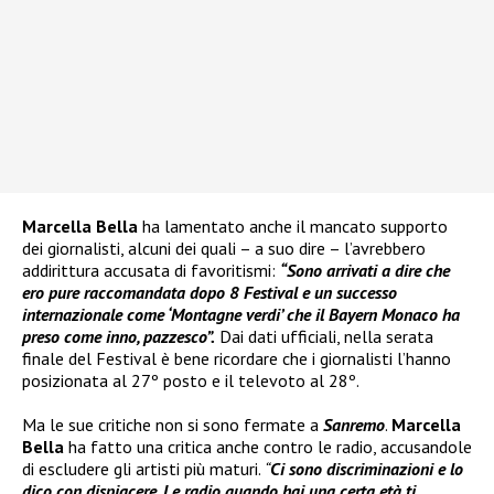
Marcella Bella
ha lamentato anche il mancato supporto
dei giornalisti, alcuni dei quali – a suo dire – l’avrebbero
addirittura accusata di favoritismi:
“Sono arrivati a dire che
ero pure raccomandata dopo 8 Festival e un successo
internazionale come ‘Montagne verdi’ che il Bayern Monaco ha
preso come inno, pazzesco”.
Dai dati ufficiali, nella serata
finale del Festival è bene ricordare che i giornalisti l’hanno
posizionata al 27º posto e il televoto al 28º.
Ma le sue critiche non si sono fermate a
Sanremo
.
Marcella
Bella
ha fatto una critica anche contro le radio, accusandole
di escludere gli artisti più maturi.
“
Ci sono discriminazioni e lo
dico con dispiacere. Le radio quando hai una certa età ti