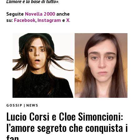
L’amore è la base di tutto»
.
Seguite
Novella 2000
anche
su:
Facebook
,
Instagram
e
X
.
GOSSIP
|
NEWS
Lucio Corsi e Cloe Simoncioni:
l’amore segreto che conquista i
fan