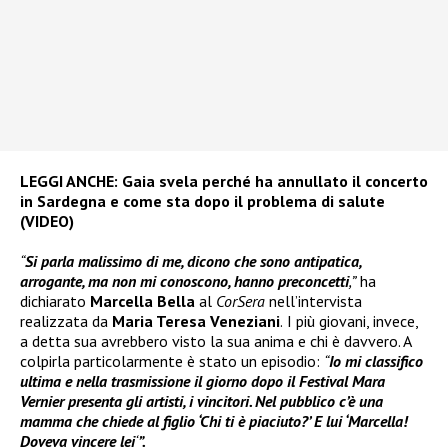
LEGGI ANCHE:
Gaia svela perché ha annullato il concerto
in Sardegna e come sta dopo il problema di salute
(VIDEO)
“
Si parla malissimo di me, dicono che sono antipatica,
arrogante, ma non mi conoscono, hanno preconcetti
,”
ha
dichiarato
Marcella Bella
al
CorSera
nell’intervista
realizzata da
Maria Teresa Veneziani
.
I più giovani, invece,
a detta sua avrebbero visto la sua anima e chi è davvero. A
colpirla particolarmente è stato un episodio:
“
Io mi classifico
ultima e nella trasmissione il giorno dopo il Festival Mara
Vernier presenta gli artisti, i vincitori. Nel pubblico c’è una
mamma che chiede al figlio ‘Chi ti è piaciuto?’ E lui ‘Marcella!
Doveva vincere lei
‘
”.