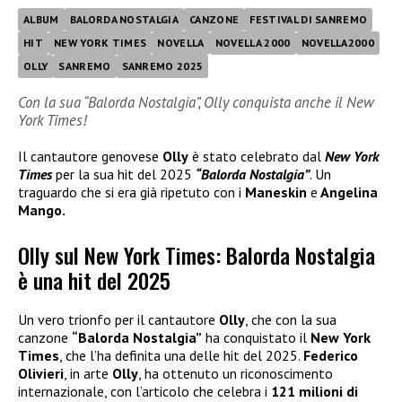
ALBUM
BALORDA NOSTALGIA
CANZONE
FESTIVAL DI SANREMO
HIT
NEW YORK TIMES
NOVELLA
NOVELLA 2000
NOVELLA2000
OLLY
SANREMO
SANREMO 2025
Con la sua “Balorda Nostalgia”, Olly conquista anche il New
York Times!
Il cantautore genovese
Olly
è stato celebrato dal
New York
Times
per la sua hit del 2025
“Balorda Nostalgia”
. Un
traguardo che si era già ripetuto con i
Maneskin
e
Angelina
Mango.
Olly sul New York Times: Balorda Nostalgia
è una hit del 2025
Un vero trionfo per il cantautore
Olly
, che con la sua
canzone
“Balorda Nostalgia”
ha conquistato il
New York
Times
, che l’ha definita una delle hit del 2025.
Federico
Olivieri
, in arte
Olly
, ha ottenuto un riconoscimento
internazionale, con l’articolo che celebra i
121 milioni di