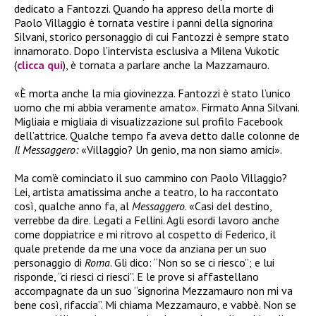
dedicato a Fantozzi. Quando ha appreso della morte di
Paolo Villaggio è tornata vestire i panni della signorina
Silvani, storico personaggio di cui Fantozzi è sempre stato
innamorato. Dopo l’intervista esclusiva a Milena Vukotic
(
clicca qui
), è tornata a parlare anche la Mazzamauro.
«È morta anche la mia giovinezza. Fantozzi è stato l’unico
uomo che mi abbia veramente amato». Firmato Anna Silvani.
Migliaia e migliaia di visualizzazione sul profilo Facebook
dell’attrice. Qualche tempo fa aveva detto dalle colonne de
Il Messaggero:
«Villaggio? Un genio, ma non siamo amici».
Ma com’è cominciato il suo cammino con Paolo Villaggio?
Lei, artista amatissima anche a teatro, lo ha raccontato
così, qualche anno fa, al
Messaggero
. «Casi del destino,
verrebbe da dire. Legati a Fellini. Agli esordi lavoro anche
come doppiatrice e mi ritrovo al cospetto di Federico, il
quale pretende da me una voce da anziana per un suo
personaggio di
Roma
. Gli dico: “Non so se ci riesco”; e lui
risponde, “ci riesci ci riesci”. E le prove si affastellano
accompagnate da un suo “signorina Mezzamauro non mi va
bene così, rifaccia”. Mi chiama Mezzamauro, e vabbè. Non se