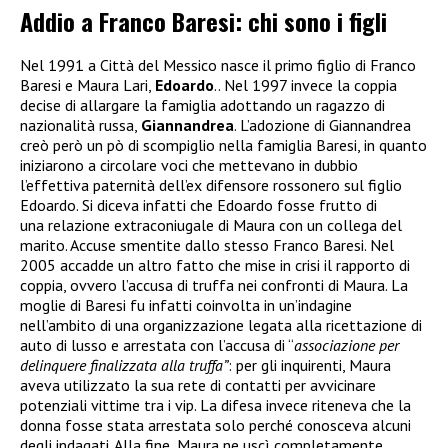
Addio a Franco Baresi: chi sono i figli
Nel 1991 a Città del Messico nasce il primo figlio di Franco
Baresi e Maura Lari,
Edoardo
.. Nel 1997 invece la coppia
decise di allargare la famiglia adottando un ragazzo di
nazionalità russa,
Giannandrea
. L’adozione di Giannandrea
creò però un pò di scompiglio nella famiglia Baresi, in quanto
iniziarono a circolare voci che mettevano in dubbio
l’effettiva paternità dell’ex difensore rossonero sul figlio
Edoardo. Si diceva infatti che Edoardo fosse frutto di
una relazione extraconiugale di Maura con un collega del
marito. Accuse smentite dallo stesso Franco Baresi. Nel
2005 accadde un altro fatto che mise in crisi il rapporto di
coppia, ovvero l’accusa di truffa nei confronti di Maura. La
moglie di Baresi fu infatti coinvolta in un’indagine
nell’ambito di una organizzazione legata alla ricettazione di
auto di lusso e arrestata
con l’accusa di “
associazione per
delinquere finalizzata alla truffa”
: per gli inquirenti, Maura
aveva utilizzato la sua rete di contatti per avvicinare
potenziali vittime tra i vip. La difesa invece riteneva che la
donna fosse stata arrestata solo perché conosceva alcuni
degli indagati. Alla fine, Maura ne uscì completamente