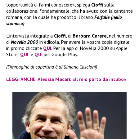
l’opportunità di farmi conoscere», spiega
Cioffi
sulla
collaborazione, fondamentale, che ha avuto con la cantante
romana, con la quale ha prodotto il brano
Farfalle (nello
stomaco)
.
L’intervista integrale a
Cioffi
, di
Barbara Carere
, nel numero
di
Novella 2000
in edicola. Per avere la vostra copia digitale
in promo cliccate
QUI
. Per la app di Novella 2000 su Apple
Store
QUI
e
QUI
per Google Play.
(l’immagine di copertina è di Simone Cascioni)
LEGGI ANCHE: Alessia Macari: «Il mio parto da incubo»