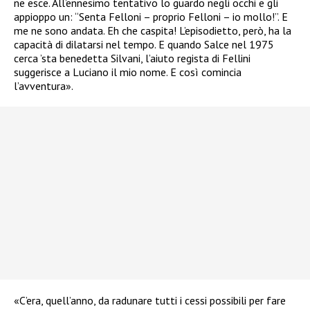
ne esce. All’ennesimo tentativo lo guardo negli occhi e gli
appioppo un: “Senta Felloni – proprio Felloni – io mollo!”. E
me ne sono andata. Eh che caspita! L’episodietto, però, ha la
capacità di dilatarsi nel tempo. E quando Salce nel 1975
cerca ’sta benedetta Silvani, l’aiuto regista di Fellini
suggerisce a Luciano il mio nome. E così comincia
l’avventura».
«C’era, quell’anno, da radunare tutti i cessi possibili per fare