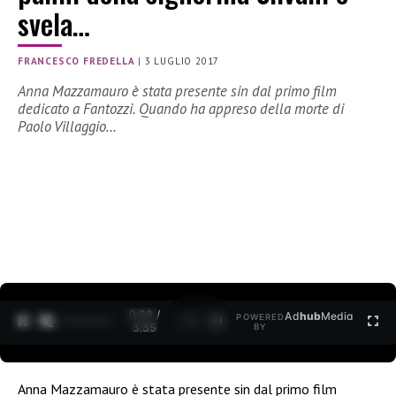
svela…
FRANCESCO FREDELLA
|
3 LUGLIO 2017
Anna Mazzamauro è stata presente sin dal primo film
dedicato a Fantozzi. Quando ha appreso della morte di
Paolo Villaggio…
0:30 /
Ad
hub
Media
POWERED
1
/
2
3:35
BY
Anna Mazzamauro è stata presente sin dal primo film