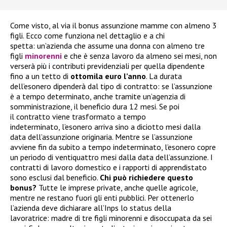
Come visto, al via il bonus assunzione mamme con almeno 3
figli. Ecco come funziona nel dettaglio e a chi
spetta: un’azienda che assume una donna con almeno tre
figli
minorenni
e che è senza lavoro da almeno sei mesi, non
verserà più i contributi previdenziali per quella dipendente
fino a un tetto di
ottomila euro l’anno
. La durata
dell’esonero dipenderà dal tipo di contratto: se l’assunzione
è a tempo determinato, anche tramite un’agenzia di
somministrazione, il beneficio dura 12 mesi. Se poi
il contratto viene trasformato a tempo
indeterminato, l’esonero arriva sino a diciotto mesi dalla
data dell’assunzione originaria. Mentre se l’assunzione
avviene fin da subito a tempo indeterminato, l’esonero copre
un periodo di ventiquattro mesi dalla data dell’assunzione. I
contratti di lavoro domestico e i rapporti di apprendistato
sono esclusi dal beneficio.
Chi può richiedere questo
bonus?
Tutte le imprese private, anche quelle agricole,
mentre ne restano fuori gli enti pubblici. Per ottenerlo
l’azienda deve dichiarare all’Inps lo status della
lavoratrice: madre di tre figli minorenni e disoccupata da sei