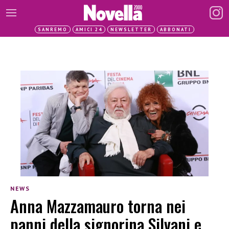
SANREMO
AMICI 24
NEWSLETTER
ABBONATI
NEWS
Anna Mazzamauro torna nei
panni della signorina Silvani e