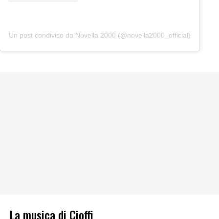
Un post condiviso da Novella 2000 (@novella2000_official)
La musica di Cioffi