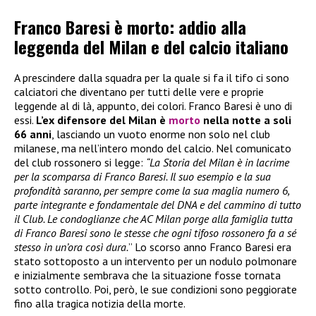
Franco Baresi è morto: addio alla
leggenda del Milan e del calcio italiano
A prescindere dalla squadra per la quale si fa il tifo ci sono
calciatori che diventano per tutti delle vere e proprie
leggende al di là, appunto, dei colori. Franco Baresi è uno di
essi.
L’ex difensore del Milan è
morto
nella notte a soli
66 anni
, lasciando un vuoto enorme non solo nel club
milanese, ma nell’intero mondo del calcio. Nel comunicato
del club rossonero si legge:
“La Storia del Milan è in lacrime
per la scomparsa di Franco Baresi. Il suo esempio e la sua
profondità saranno, per sempre come la sua maglia numero 6,
parte integrante e fondamentale del DNA e del cammino di tutto
il Club. Le condoglianze che AC Milan porge alla famiglia tutta
di Franco Baresi sono le stesse che ogni tifoso rossonero fa a sé
stesso in un’ora così dura.
” Lo scorso anno Franco Baresi era
stato sottoposto a un intervento per un nodulo polmonare
e inizialmente sembrava che la situazione fosse tornata
sotto controllo. Poi, però, le sue condizioni sono peggiorate
fino alla tragica notizia della morte.