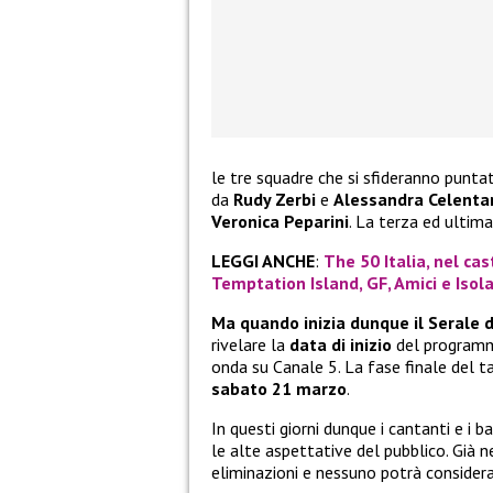
le tre squadre che si sfideranno punt
da
Rudy Zerbi
e
Alessandra Celenta
Veronica Peparini
. La terza ed ultim
LEGGI ANCHE
:
The 50 Italia, nel cas
Temptation Island, GF, Amici e Isol
Ma quando inizia dunque il Serale 
rivelare la
data di inizio
del programma
onda su Canale 5. La fase finale del 
sabato 21 marzo
.
In questi giorni dunque i cantanti e i
le alte aspettative del pubblico. Già 
eliminazioni e nessuno potrà considerar