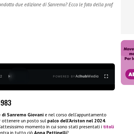
ondotto due edizione di Sanremo? Ecco le foto della prof
Ad
hub
Media
/
2
POWERED BY
1983
e di Sanremo Giovani
e nel corso dell’appuntamento
er ottenere un posto sul
palco dell’Ariston nel 2024
.
ttesissimo momento in cui sono stati presentati i
titoli
entra in tutto ciò
Anna Pettinelli
?