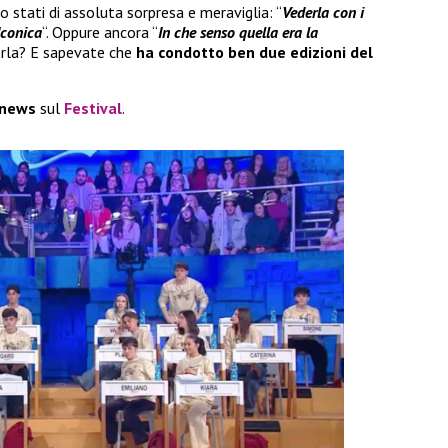
 stati di assoluta sorpresa e meraviglia: “
Vederla con i
Iconica
“. Oppure ancora “
In che senso quella era la
scerla? E sapevate che
ha condotto ben
due edizioni del
news
sul
Festival
.