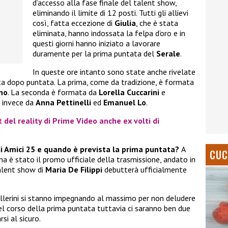
d’accesso alla fase finale del talent show,
eliminando il limite di 12 posti. Tutti gli allievi
così, fatta eccezione di
Giulia
, che è stata
eliminata, hanno indossata la felpa d’oro e in
questi giorni hanno iniziato a lavorare
duramente per la prima puntata del
Serale
.
In queste ore intanto sono state anche rivelate
ata dopo puntata. La prima, come da tradizione, è formata
no
. La seconda è formata da
Lorella Cuccarini
e
a invece da
Anna Pettinelli
ed
Emanuel Lo
.
t del reality di Prime Video anche ex volti di
a
di Amici 25 e quando è prevista la prima puntata?
A
CUC
 è stato il promo ufficiale della trasmissione, andato in
talent show di
Maria De Filippi
debutterà ufficialmente
 ballerini si stanno impegnando al massimo per non deludere
nel corso della prima puntata tuttavia ci saranno ben due
si al sicuro.