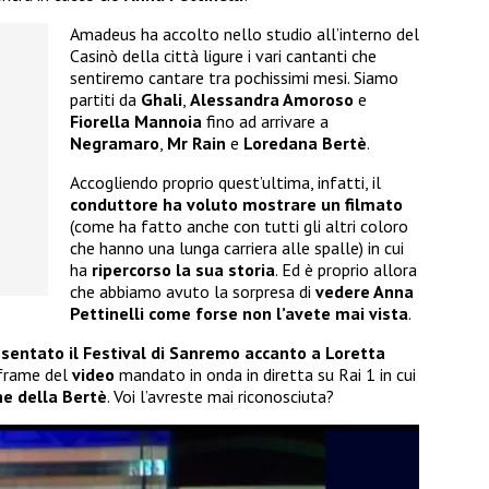
Amadeus ha accolto nello studio all’interno del
Casinò della città ligure i vari cantanti che
sentiremo cantare tra pochissimi mesi. Siamo
partiti da
Ghali
,
Alessandra Amoroso
e
Fiorella Mannoia
fino ad arrivare a
Negramaro
,
Mr Rain
e
Loredana Bertè
.
Accogliendo proprio quest’ultima, infatti, il
conduttore ha voluto mostrare un filmato
(come ha fatto anche con tutti gli altri coloro
che hanno una lunga carriera alle spalle) in cui
ha
ripercorso la sua storia
. Ed è proprio allora
che abbiamo avuto la sorpresa di
vedere Anna
Pettinelli come forse non l’avete mai vista
.
resentato il Festival di Sanremo accanto a Loretta
 frame del
video
mandato in onda in diretta su Rai 1 in cui
e della Bertè
. Voi l’avreste mai riconosciuta?