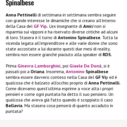
Spinalbese
Anna Pettinelli
di settimana in settimana sembra seguire
con grande interesse le dinamiche che si creano all’interno
della Casa del
GF Vip
.
L’ex insegnante di
Amici
non si
risparmia sui vipponi e ha riservato diverse critiche ad alcuni
di loro. Stasera è il turno di
Antonino Spinalbese
. Tutta la
vicenda legata all’imprenditore e alle varie donne che sono
state accostate a lui durante questi due mesi di reality,
sembra non essere granché piaciuto alla speaker di
RDS.
Prima
Ginevra Lamborghini,
poi
Giaele De Donà
, si è
passati poi a
Oriana
. Insomma,
Antonino
Spinalbese
sembra essere davvero conteso nella Casa del
GF Vi
p ed è
qualcosa che è balzato all’occhio proprio di
Anna Pettinelli.
Come dicevamo quest’ultima esprime a voce alta i propri
pensieri e come ogni puntata ha detto il suo pensiero. Un
qualcosa che aveva già fatto quando è scoppiato il caso
Bellavia
. Ma stasera cosa penserà di quanto accaduto in
puntata?