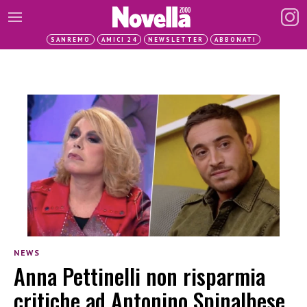
SANREMO
AMICI 24
NEWSLETTER
ABBONATI
NEWS
Anna Pettinelli non risparmia
critiche ad Antonino Spinalbese