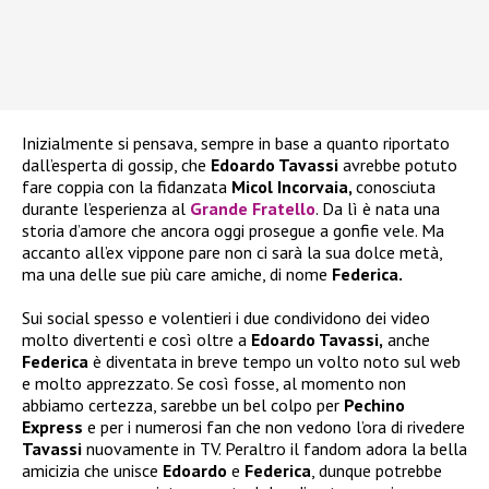
Inizialmente si pensava, sempre in base a quanto riportato
dall’esperta di gossip, che
Edoardo Tavassi
avrebbe potuto
fare coppia con la fidanzata
Micol Incorvaia,
conosciuta
durante l’esperienza al
Grande Fratello
. Da lì è nata una
storia d’amore che ancora oggi prosegue a gonfie vele. Ma
accanto all’ex vippone pare non ci sarà la sua dolce metà,
ma una delle sue più care amiche, di nome
Federica.
Sui social spesso e volentieri i due condividono dei video
molto divertenti e così oltre a
Edoardo Tavassi,
anche
Federica
è diventata in breve tempo un volto noto sul web
e molto apprezzato. Se così fosse, al momento non
abbiamo certezza, sarebbe un bel colpo per
Pechino
Express
e per i numerosi fan che non vedono l’ora di rivedere
Tavassi
nuovamente in TV. Peraltro il fandom adora la bella
amicizia che unisce
Edoardo
e
Federica
, dunque potrebbe