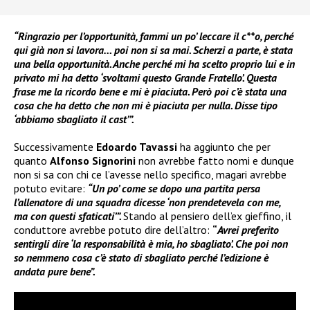
“Ringrazio per l’opportunità, fammi un po’ leccare il c**o, perché
qui già non si lavora… poi non si sa mai. Scherzi a parte, è stata
una bella opportunità. Anche perché mi ha scelto proprio lui e in
privato mi ha detto ‘svoltami questo Grande Fratello’. Questa
frase me la ricordo bene e mi è piaciuta. Però poi c’è stata una
cosa che ha detto che non mi è piaciuta per nulla. Disse tipo
‘abbiamo sbagliato il cast’”.
Successivamente
Edoardo Tavassi
ha aggiunto che per
quanto
Alfonso Signorini
non avrebbe fatto nomi e dunque
non si sa con chi ce l’avesse nello specifico, magari avrebbe
potuto evitare:
“Un po’ come se dopo una partita persa
l’allenatore di una squadra dicesse ‘non prendetevela con me,
ma con questi sfaticati’”.
Stando al pensiero dell’ex gieffino, il
conduttore avrebbe potuto dire dell’altro:
“
Avrei preferito
sentirgli dire ‘la responsabilità è mia, ho sbagliato’. Che poi non
so nemmeno cosa c’è stato di sbagliato perché l’edizione è
andata pure bene”.