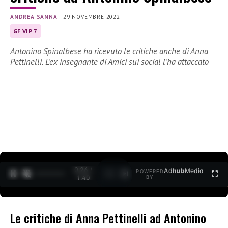
ANDREA SANNA
|
29 NOVEMBRE 2022
GF VIP 7
Antonino Spinalbese ha ricevuto le critiche anche di Anna
Pettinelli. L’ex insegnante di Amici sui social l’ha attaccato
0:28 /
Ad
hub
Media
POWERED
1
/
2
1:40
BY
Le critiche di Anna Pettinelli ad Antonino