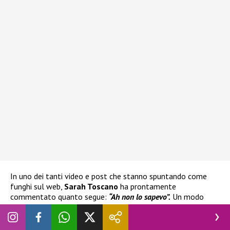
In uno dei tanti video e post che stanno spuntando come
funghi sul web,
Sarah Toscano
ha prontamente
commentato quanto segue:
“Ah non lo sapevo”.
Un modo
come un altro quindi per smentire quanto si sta dicendo sul
suo conto.