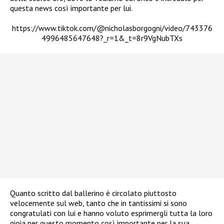
questa news così importante per lui.
https://www.tiktok.com/@nicholasborgogni/video/743376
4996485647648?_r=1&_t=8r9VgNubTXs
Quanto scritto dal ballerino è circolato piuttosto
velocemente sul web, tanto che in tantissimi si sono
congratulati con lui e hanno voluto esprimergli tutta la loro
gioia per questo momento così importante per la sua