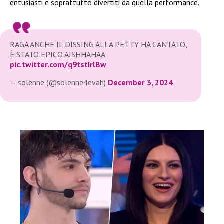
entusiasti e soprattutto divertiti da quella performance.
RAGA ANCHE IL DISSING ALLA PETTY HA CANTATO,
È STATO EPICO AJSHHAHAA
pic.twitter.com/q9tstIrlBw
— solenne (@solenne4evah)
December 3, 2024