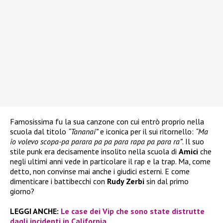
Famosissima fu la sua canzone con cui entrò proprio nella
scuola dal titolo
“Tananai”
e iconica per il sui ritornello:
“Ma
io volevo scopa-pa parara pa pa para rapa pa para ra”
. Il suo
stile punk era decisamente insolito nella scuola di
Amici
che
negli ultimi anni vede in particolare il rap e la trap. Ma, come
detto, non convinse mai anche i giudici esterni. E come
dimenticare i battibecchi con
Rudy Zerbi
sin dal primo
giorno?
LEGGI ANCHE:
Le case dei Vip che sono state distrutte
dagli incidenti in California