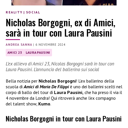
REALITY
|
SOCIAL
Nicholas Borgogni, ex di Amici,
sarà in tour con Laura Pausini
ANDREA SANNA
|
6 NOVEMBRE 2024
AMICI 23
LAURA PAUSINI
L’ex allievo di Amici 23, Nicolas Borgogni sarà in tour con
Laura Pausini. L’annuncio del ballerino sui social
Bella notizia per
Nicholas Borgogni
! L’ex ballerino della
scuola di
Amici di Maria De Filippi
è uno dei ballerini scelti nel
corpo di ballo del tour di
Laura Pausini,
che ha preso il via il
4 novembre da Londra! Qui ritroverà anche l’ex compagno
del talent show,
Kumo
.
Nicholas Borgogni in tour con Laura Pausini