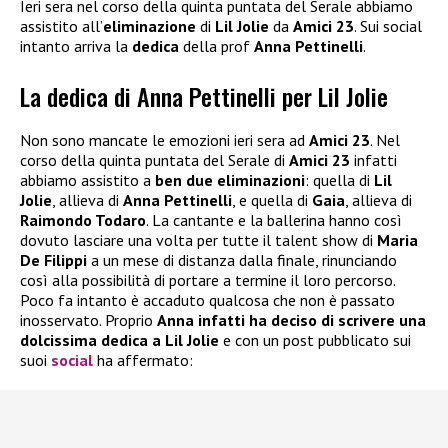
Ieri sera nel corso della quinta puntata del Serale abbiamo
assistito all’
eliminazione
di
Lil Jolie
da
Amici 23
. Sui social
intanto arriva la
dedica
della prof
Anna Pettinelli
.
La dedica di Anna Pettinelli per Lil Jolie
Non sono mancate le emozioni ieri sera ad
Amici 23
. Nel
corso della quinta puntata del Serale di
Amici 23
infatti
abbiamo assistito a
ben due eliminazioni
: quella di
Lil
Jolie
, allieva di
Anna Pettinelli
, e quella di
Gaia
, allieva di
Raimondo Todaro
. La cantante e la ballerina hanno così
dovuto lasciare una volta per tutte il talent show di
Maria
De Filippi
a un mese di distanza dalla finale, rinunciando
così alla possibilità di portare a termine il loro percorso.
Poco fa intanto è accaduto qualcosa che non è passato
inosservato. Proprio
Anna infatti ha deciso di scrivere una
dolcissima dedica a Lil Jolie
e con un post pubblicato sui
suoi
social
ha affermato: