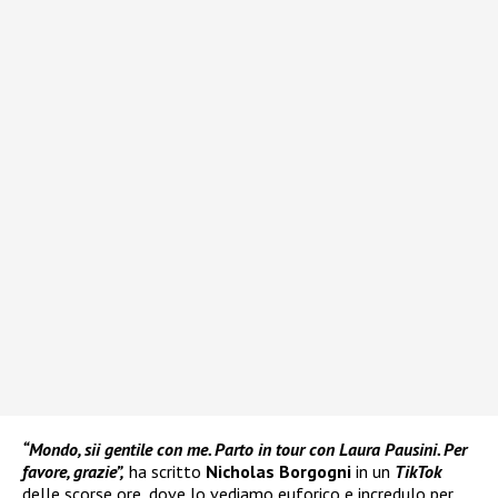
“Mondo, sii gentile con me. Parto in tour con Laura Pausini. Per
favore, grazie”,
ha scritto
Nicholas Borgogni
in un
TikTok
delle scorse ore, dove lo vediamo euforico e incredulo per