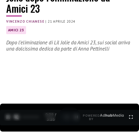
Amici 23
VINCENZO CHIANESE
|
21 APRILE 2024
AMICI 23
Dopo l’eliminazione di Lil Jolie da Amici 23, sui social arriva
una dolcissima dedica da parte di Anna Pettinelli
0:30 /
Ad
hub
Media
POWERED
1
/
2
3:35
BY