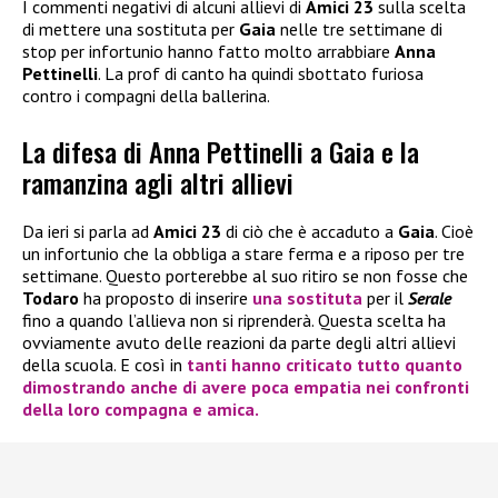
I commenti negativi di alcuni allievi di
Amici 23
sulla scelta
di mettere una sostituta per
Gaia
nelle tre settimane di
stop per infortunio hanno fatto molto arrabbiare
Anna
Pettinelli
. La prof di canto ha quindi sbottato furiosa
contro i compagni della ballerina.
La difesa di Anna Pettinelli a Gaia e la
ramanzina agli altri allievi
Da ieri si parla ad
Amici 23
di ciò che è accaduto a
Gaia
. Cioè
un infortunio che la obbliga a stare ferma e a riposo per tre
settimane. Questo porterebbe al suo ritiro se non fosse che
Todaro
ha proposto di inserire
una sostituta
per il
Serale
fino a quando l’allieva non si riprenderà. Questa scelta ha
ovviamente avuto delle reazioni da parte degli altri allievi
della scuola. E così in
tanti hanno criticato tutto quanto
dimostrando anche di avere poca empatia nei confronti
della loro compagna e amica.