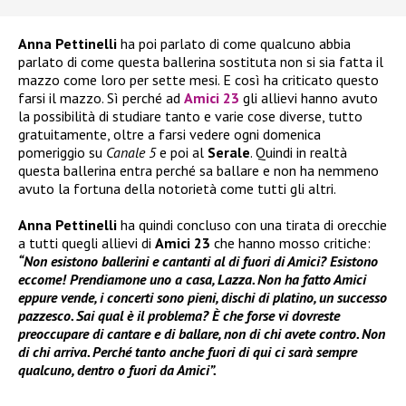
Anna Pettinelli
ha poi parlato di come qualcuno abbia
parlato di come questa ballerina sostituta non si sia fatta il
mazzo come loro per sette mesi. E così ha criticato questo
farsi il mazzo. Sì perché ad
Amici 23
gli allievi hanno avuto
la possibilità di studiare tanto e varie cose diverse, tutto
gratuitamente, oltre a farsi vedere ogni domenica
pomeriggio su
Canale 5
e poi al
Serale
. Quindi in realtà
questa ballerina entra perché sa ballare e non ha nemmeno
avuto la fortuna della notorietà come tutti gli altri.
Anna Pettinelli
ha quindi concluso con una tirata di orecchie
a tutti quegli allievi di
Amici 23
che hanno mosso critiche:
“Non esistono ballerini e cantanti al di fuori di Amici? Esistono
eccome! Prendiamone uno a casa, Lazza. Non ha fatto Amici
eppure vende, i concerti sono pieni, dischi di platino, un successo
pazzesco. Sai qual è il problema? È che forse vi dovreste
preoccupare di cantare e di ballare, non di chi avete contro. Non
di chi arriva. Perché tanto anche fuori di qui ci sarà sempre
qualcuno, dentro o fuori da Amici”.