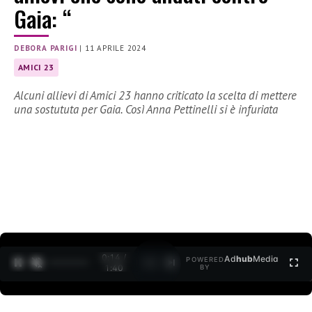
Gaia: “
DEBORA PARIGI
|
11 APRILE 2024
AMICI 23
Alcuni allievi di Amici 23 hanno criticato la scelta di mettere
una sostututa per Gaia. Così Anna Pettinelli si è infuriata
0:15 /
Ad
hub
Media
POWERED
1
/
2
1:40
BY