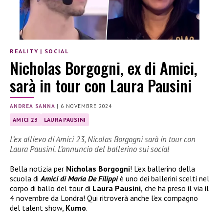
REALITY
|
SOCIAL
Nicholas Borgogni, ex di Amici,
sarà in tour con Laura Pausini
ANDREA SANNA
|
6 NOVEMBRE 2024
AMICI 23
LAURA PAUSINI
L’ex allievo di Amici 23, Nicolas Borgogni sarà in tour con
Laura Pausini. L’annuncio del ballerino sui social
Bella notizia per
Nicholas Borgogni
! L’ex ballerino della
scuola di
Amici di Maria De Filippi
è uno dei ballerini scelti nel
corpo di ballo del tour di
Laura Pausini,
che ha preso il via il
4 novembre da Londra! Qui ritroverà anche l’ex compagno
del talent show,
Kumo
.