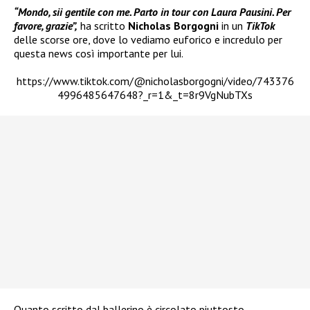
“Mondo, sii gentile con me. Parto in tour con Laura Pausini. Per
favore, grazie”,
ha scritto
Nicholas Borgogni
in un
TikTok
delle scorse ore, dove lo vediamo euforico e incredulo per
questa news così importante per lui.
https://www.tiktok.com/@nicholasborgogni/video/743376
4996485647648?_r=1&_t=8r9VgNubTXs
Quanto scritto dal ballerino è circolato piuttosto