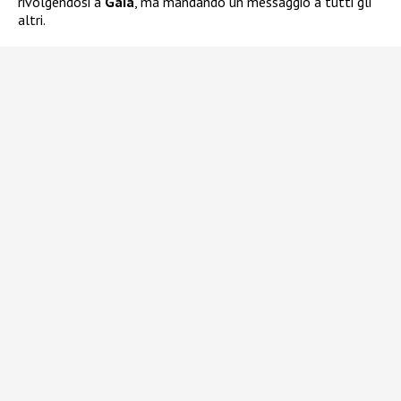
rivolgendosi a
Gaia
, ma mandando un messaggio a tutti gli
altri.