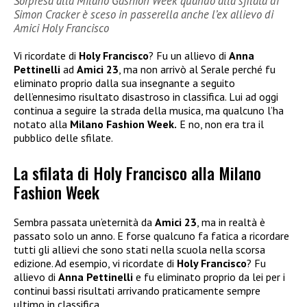
Sorpresa alla Milano Gashion Week quando alla sfilata di
Simon Cracker è sceso in passerella anche l’ex allievo di
Amici Holy Francisco
Vi ricordate di
Holy Francisco
? Fu un allievo di
Anna
Pettinelli
ad
Amici 23
, ma non arrivò al Serale perché fu
eliminato proprio dalla sua insegnante a seguito
dell’ennesimo risultato disastroso in classifica. Lui ad oggi
continua a seguire la strada della musica, ma qualcuno l’ha
notato alla
Milano Fashion Week.
E no, non era tra il
pubblico delle sfilate.
La sfilata di Holy Francisco alla Milano
Fashion Week
Sembra passata un’eternità da
Amici 23
, ma in realtà è
passato solo un anno. E forse qualcuno fa fatica a ricordare
tutti gli allievi che sono stati nella scuola nella scorsa
edizione. Ad esempio, vi ricordate di
Holy Francisco
? Fu
allievo di
Anna Pettinelli
e fu eliminato proprio da lei per i
continui bassi risultati arrivando praticamente sempre
ultimo in classifica.