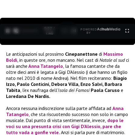
0:28 /
Ad
hub
Media
POWERED
1
/
2
1:40
BY
Le anticipazioni sul prossimo
Cinepanettone
di
Massimo
Boldi
, in queste ore, non mancano. Nel cast di
Natale al sud
ci
sarà anche
Anna Tatangelo
, la famosa cantante che da
oltre dieci anni è legata a Gigi D’Alessio (i due hanno un figlio
nato nel 2010 di nome Andrea). Nel film reciteranno:
Biagio
Izzo, Paolo Conticini, Debora Villa, Enzo Salvi, Barbara
Tabita
, l’ex naufraga dell’I
sola dei Famosi
Paola Caruso
e
Loredana De Nardis.
Ancora nessuna indiscrezione sulla parte affidata ad
Anna
Tatangelo
, che sta riscuotendo successo non solo in campo
musicale. Dal punto di vista sentimentale, invece,
dopo le
voci su una presunta crisi con Gigi D’Alessio, pare che
tutto vada a gonfie vele.
Anzi si parla pure di matrimonio.