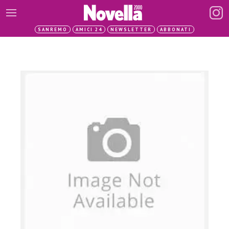
SANREMO
AMICI 24
NEWSLETTER
ABBONATI