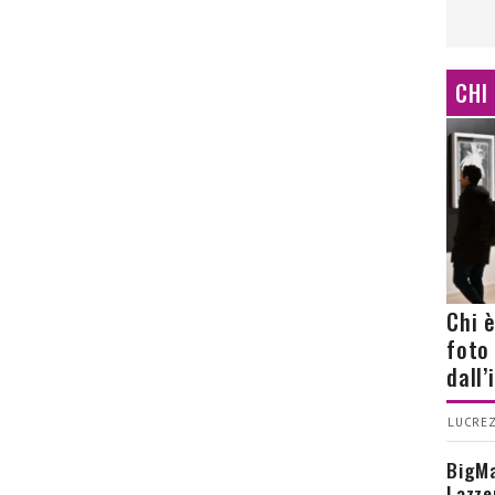
CHI
Chi 
foto
dall
LUCREZ
BigMa
Lazze