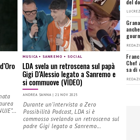
del d
LUCREZ
Grana
anche
gour
REDAZI
Franc
MUSICA • SANREMO • SOCIAL
Chef 
 d’Oro
LDA svela un retroscena sul papà
sa di
Gigi D’Alessio legato a Sanremo e
si commuove (VIDEO)
REDAZI
rnata
ANDREA SANNA
|
21 NOV 2025
Laurea
Durante un’intervista a Zero
UJE”...
Possibilità Podcast, LDA si è
commosso svelando un retroscena sul
padre Gigi legato a Sanremo...