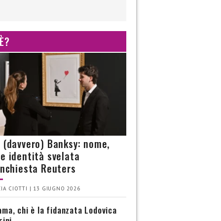
 È?
è (davvero) Banksy: nome,
 e identità svelata
’inchiesta Reuters
IA CIOTTI | 13 GIUGNO 2026
ma, chi è la fidanzata Lodovica
rini