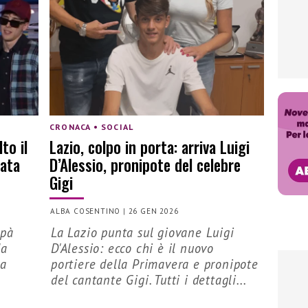
CRONACA • SOCIAL
to il
Lazio, colpo in porta: arriva Luigi
rata
D’Alessio, pronipote del celebre
Gigi
ALBA COSENTINO
|
26 GEN 2026
apà
La Lazio punta sul giovane Luigi
la
D'Alessio: ecco chi è il nuovo
ha
portiere della Primavera e pronipote
del cantante Gigi. Tutti i dettagli...