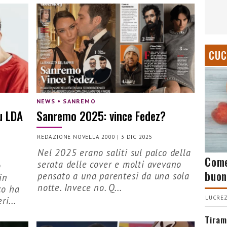
CUC
NEWS • SANREMO
u LDA
Sanremo 2025: vince Fedez?
REDAZIONE NOVELLA 2000
|
3 DIC 2025
Nel 2025 erano saliti sul palco della
Come
serata delle cover e molti avevano
o
buon
pensato a una parentesi da una sola
in
notte. Invece no. Q...
co ha
LUCREZ
ri...
Tiram