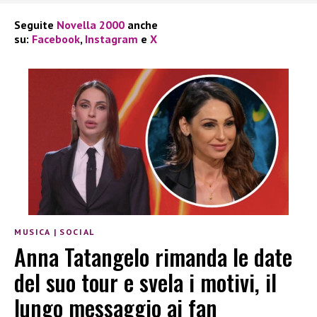
Seguite
Novella 2000
anche
su:
Facebook
,
Instagram
e
X
MUSICA
|
SOCIAL
Anna Tatangelo rimanda le date
del suo tour e svela i motivi, il
lungo messaggio ai fan