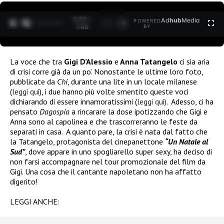
0:30 /
Ad
hub
Media
POWERED
1
/
2
1:40
BY
La voce che tra
Gigi D’Alessio
e
Anna Tatangelo
ci sia aria
di crisi corre già da un po’. Nonostante le ultime loro foto,
pubblicate da
Chi
, durante una lite in un locale milanese
(
leggi qui
), i due hanno più volte smentito queste voci
dichiarando di essere innamoratissimi (
leggi qui)
.
Adesso, ci ha
pensato
Dagospia
a rincarare la dose ipotizzando che Gigi e
Anna sono al capolinea e che trascorreranno le feste da
separati in casa.
A quanto pare, la crisi è nata dal fatto che
la Tatangelo, protagonista del cinepanettone
“Un Natale al
Sud”
, dove appare in uno spogliarello super sexy, ha deciso di
non farsi accompagnare nel tour promozionale del film da
Gigi. Una cosa che il cantante napoletano non ha affatto
digerito!
LEGGI ANCHE: