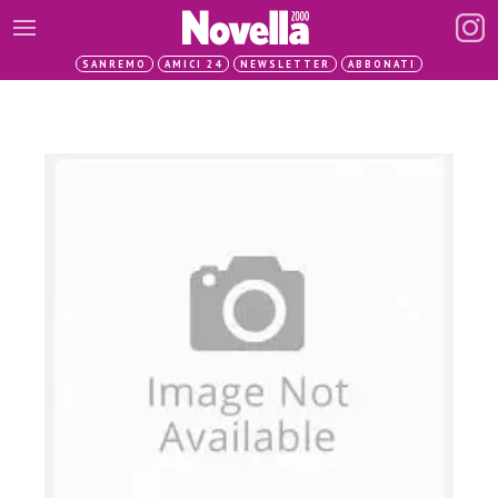
SANREMO
AMICI 24
NEWSLETTER
ABBONATI