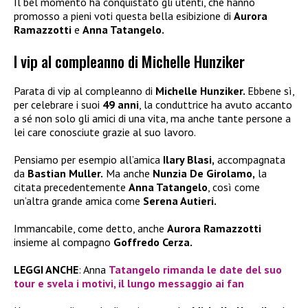
Il bel momento ha conquistato gli utenti, che hanno
promosso a pieni voti questa bella esibizione di
Aurora
Ramazzotti
e
Anna Tatangelo.
I vip al compleanno di Michelle Hunziker
Parata di vip al compleanno di
Michelle Hunziker.
Ebbene sì,
per celebrare i suoi
49 anni
, la conduttrice ha avuto accanto
a sé non solo gli amici di una vita, ma anche tante persone a
lei care conosciute grazie al suo lavoro.
Pensiamo per esempio all’amica
Ilary Blasi,
accompagnata
da
Bastian Muller.
Ma anche
Nunzia De Girolamo,
la
citata precedentemente
Anna Tatangelo
, così come
un’altra grande amica come
Serena Autieri.
Immancabile, come detto, anche
Aurora Ramazzotti
insieme al compagno
Goffredo Cerza.
LEGGI ANCHE
: Anna
Tatangelo rimanda le date del suo
tour e svela i motivi, il lungo messaggio ai fan