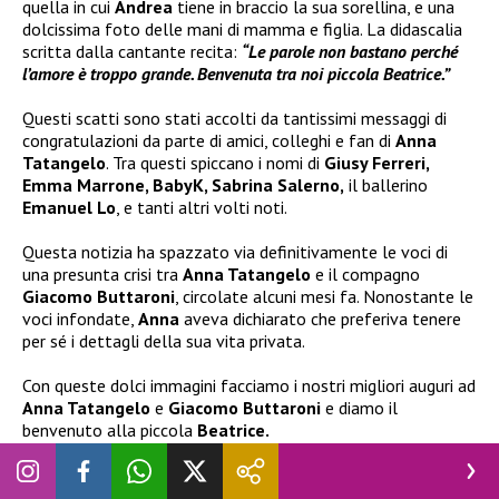
quella in cui
Andrea
tiene in braccio la sua sorellina, e una
dolcissima foto delle mani di mamma e figlia. La didascalia
scritta dalla cantante recita:
“Le parole non bastano perché
l’amore è troppo grande. Benvenuta tra noi piccola Beatrice.”
Questi scatti sono stati accolti da tantissimi messaggi di
congratulazioni da parte di amici, colleghi e fan di
Anna
Tatangelo
. Tra questi spiccano i nomi di
Giusy Ferreri,
Emma Marrone, BabyK, Sabrina Salerno,
il ballerino
Emanuel Lo
, e tanti altri volti noti.
Questa notizia ha spazzato via definitivamente le voci di
una presunta crisi tra
Anna Tatangelo
e il compagno
Giacomo Buttaroni
, circolate alcuni mesi fa. Nonostante le
voci infondate,
Anna
aveva dichiarato che preferiva tenere
per sé i dettagli della sua vita privata.
Con queste dolci immagini facciamo i nostri migliori auguri ad
Anna Tatangelo
e
Giacomo Buttaroni
e diamo il
benvenuto alla piccola
Beatrice.
Seguite
Novella 2000
anche
su:
Facebook
,
Instagram
e
X
.