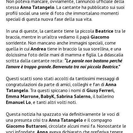
Non poteva mancare, ovviamente, l’annuncio ufficiale della
stessa
Anna Tatangelo
. La cantante ha pubblicato sui suoi
profili social una serie di foto che immortalano momenti
speciali di questa nuova fase della sua vita.
In una di queste, la cantante tiene la piccola
Beatrice
tra le
braccia, mentre in un’altra vediamo il papà
Giacomo
sorridente. Non mancano anche immagini speciali, come
quella in cui
Andrea
tiene in braccio la sua sorellina, e una
dolcissima foto delle mani di mamma e figlia. La didascalia
scritta dalla cantante recita:
“Le parole non bastano perché
l’amore è troppo grande. Benvenuta tra noi piccola Beatrice.”
Questi scatti sono stati accolti da tantissimi messaggi di
congratulazioni da parte di amici, colleghi e fan di
Anna
Tatangelo
. Tra questi spiccano i nomi di
Giusy Ferreri,
Emma Marrone, BabyK, Sabrina Salerno,
il ballerino
Emanuel Lo
, e tanti altri volti noti.
Questa notizia ha spazzato via definitivamente le voci di
una presunta crisi tra
Anna Tatangelo
e il compagno
Giacomo Buttaroni
, circolate alcuni mesi fa. Nonostante le
voci infondate,
Anna
aveva dichiarato che preferiva tenere