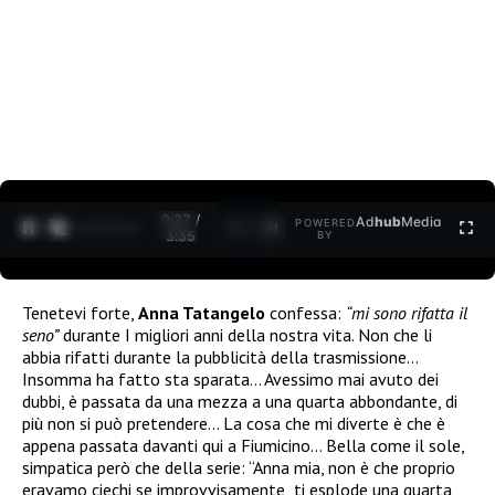
0:28 /
Ad
hub
Media
POWERED
1
/
2
3:35
BY
Tenetevi forte,
Anna Tatangelo
confessa:
“mi sono rifatta il
seno”
durante I migliori anni della nostra vita. Non che li
abbia rifatti durante la pubblicità della trasmissione…
Insomma ha fatto sta sparata… Avessimo mai avuto dei
dubbi, è passata da una mezza a una quarta abbondante, di
più non si può pretendere… La cosa che mi diverte è che è
appena passata davanti qui a Fiumicino… Bella come il sole,
simpatica però che della serie: “Anna mia, non è che proprio
eravamo ciechi se improvvisamente ti esplode una quarta