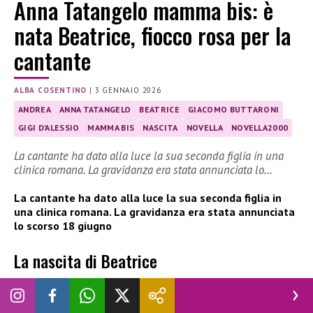
Anna Tatangelo mamma bis: è
nata Beatrice, fiocco rosa per la
cantante
ALBA COSENTINO
|
3 GENNAIO 2026
ANDREA
ANNA TATANGELO
BEATRICE
GIACOMO BUTTARONI
GIGI D'ALESSIO
MAMMA BIS
NASCITA
NOVELLA
NOVELLA2000
La cantante ha dato alla luce la sua seconda figlia in una
clinica romana. La gravidanza era stata annunciata lo…
La cantante ha dato alla luce la sua seconda figlia in
una clinica romana. La gravidanza era stata annunciata
lo scorso 18 giugno
La nascita di Beatrice
Questa mattina, in una clinica romana,
Anna
Tatangelo ha
dato alla luce Beatrice
, la sua secondogenita. La notizia,