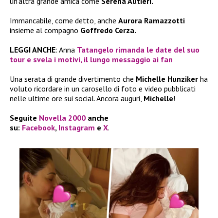
un’altra grande amica come
Serena Autieri.
Immancabile, come detto, anche
Aurora Ramazzotti
insieme al compagno
Goffredo Cerza.
LEGGI ANCHE
: Anna
Tatangelo rimanda le date del suo
tour e svela i motivi, il lungo messaggio ai fan
Una serata di grande divertimento che
Michelle Hunziker
ha
voluto ricordare in un carosello di foto e video pubblicati
nelle ultime ore sui social. Ancora auguri,
Michelle
!
Seguite
Novella 2000
anche
su:
Facebook
,
Instagram
e
X
.