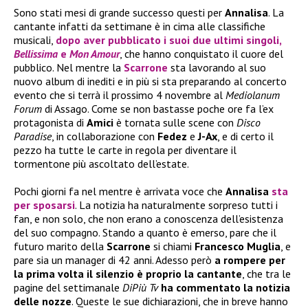
Sono stati mesi di grande successo questi per
Annalisa
. La
cantante infatti da settimane è in cima alle classifiche
musicali,
dopo aver pubblicato i suoi due ultimi singoli,
Bellissima
e
Mon Amour
, che hanno conquistato il cuore del
pubblico. Nel mentre la
Scarrone
sta lavorando al suo
nuovo album di inediti e in più si sta preparando al concerto
evento che si terrà il prossimo 4 novembre al
Mediolanum
Forum
di Assago. Come se non bastasse poche ore fa l’ex
protagonista di
Amici
è tornata sulle scene con
Disco
Paradise
, in collaborazione con
Fedez
e
J-Ax
, e di certo il
pezzo ha tutte le carte in regola per diventare il
tormentone più ascoltato dell’estate.
Pochi giorni fa nel mentre è arrivata voce che
Annalisa
sta
per sposarsi
. La notizia ha naturalmente sorpreso tutti i
fan, e non solo, che non erano a conoscenza dell’esistenza
del suo compagno. Stando a quanto è emerso, pare che il
futuro marito della
Scarrone
si chiami
Francesco Muglia
, e
pare sia un manager di 42 anni. Adesso però
a rompere per
la prima volta il silenzio è proprio la cantante
, che tra le
pagine del settimanale
DiPiù Tv
ha commentato la notizia
delle nozze
. Queste le sue dichiarazioni, che in breve hanno