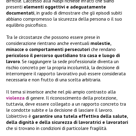
difficile. L’accesso alla Naspi richiede infatti che siano
presenti
elementi oggettivi e adeguatamente
documentati
, in grado di dimostrare che gli episodi subiti
abbiano compromesso la sicurezza della persona o il suo
equilibrio psicofisico.
Tra le circostanze che possono essere prese in
considerazione rientrano anche eventuali
molestie,
minacce o comportamenti persecutori
che rendano
pericoloso il percorso quotidiano tra casa e luogo di
lavoro
. Se raggiungere la sede professionale diventa un
rischio concreto per la propria incolumità, la decisione di
interrompere il rapporto lavorativo può essere considerata
necessaria e non frutto di una scelta arbitraria.
Il tema si inserisce anche nel più ampio contrasto alla
violenza
di genere. Il riconoscimento della protezione,
tuttavia, deve essere collegato a un rapporto concreto tra
le condotte subite e la decisione di lasciare il lavoro.
L’obiettivo è
garantire una tutela effettiva della salute,
della dignità e della sicurezza di lavoratrici e lavoratori
che si trovano in condizioni di particolare fragilità.