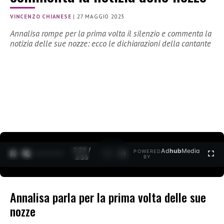
VINCENZO CHIANESE
|
27 MAGGIO 2023
Annalisa rompe per la prima volta il silenzio e commenta la
notizia delle sue nozze: ecco le dichiarazioni della cantante
0:30 /
Ad
hub
Media
POWERED
1
/
2
3:35
BY
Annalisa parla per la prima volta delle sue
nozze