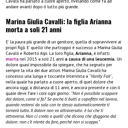
Cavalli ha parlato a cuore aperto, rivelando come fa ad
andare avanti dopo il lutto più grande.
Marina Giulia Cavalli: la figlia Arianna
morta a soli 21 anni
E’ la paura più grande di un genitore, quella di sopravvivere ai
propri figli. E’ quello che purtroppo è successo a Marina Giulia
Cavalli e Roberto Alpi. La loro figlia,
Arianna,
è infatti
morta
nel 2015 a soli 21 anni
a causa di una leucemia.
Un
dolore quasi impossibile da spiegare, che ha segnato per
sempre la vita dei due attori. Marina Giulia Cavalli ha
concesso una lunga e toccante intervista a
“Vanity Fai
r”,
nella quale ha parlato a cuore aperto, di quel dolore che
ancora oggi, a distanza di 11 anni, è ancora presente e con il
quale deve fare i coni ogni giorno:
“Non è possibile scappare
dal dolore, come si fa? Se anche ti butti a capofitto nel lavoro,
quando resterai da solo con te stesso automaticamente ti
tornerà tutto. Il dolore non va attraversato: è lui che ti
attraversa. Non ci credo a quelli che dicono che sfuggono dal
dolore: non c’è niente da fare, perché non si scappa.”