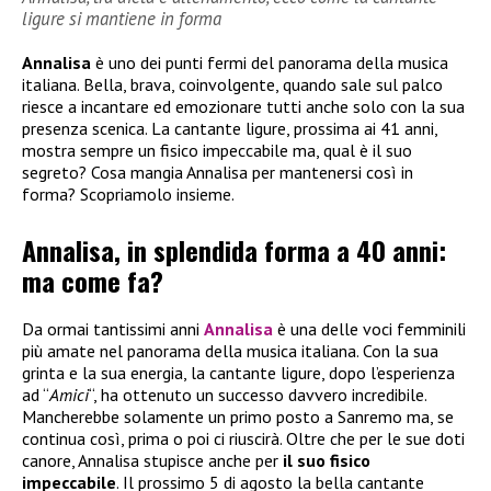
ligure si mantiene in forma
Annalisa
è uno dei punti fermi del panorama della musica
italiana. Bella, brava, coinvolgente, quando sale sul palco
riesce a incantare ed emozionare tutti anche solo con la sua
presenza scenica. La cantante ligure, prossima ai 41 anni,
mostra sempre un fisico impeccabile ma, qual è il suo
segreto? Cosa mangia Annalisa per mantenersi così in
forma? Scopriamolo insieme.
Annalisa, in splendida forma a 40 anni:
ma come fa?
Da ormai tantissimi anni
Annalisa
è una delle voci femminili
più amate nel panorama della musica italiana. Con la sua
grinta e la sua energia, la cantante ligure, dopo l’esperienza
ad “
Amici
“, ha ottenuto un successo davvero incredibile.
Mancherebbe solamente un primo posto a Sanremo ma, se
continua così, prima o poi ci riuscirà. Oltre che per le sue doti
canore, Annalisa stupisce anche per
il suo fisico
impeccabile
. Il prossimo 5 di agosto la bella cantante