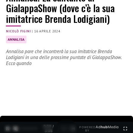
GialappaShow (dove c’è la sua
imitatrice Brenda Lodigiani)
NICOLÒ FIGINI
|
16 APRILE 2024
ANNALISA
Annalisa pare che incontrerà la sua imitatrice Brenda
Lodigiani in una delle prossime puntate di GialappaShow.
Ecco quando
0:30 /
Ad
hub
Media
POWERED
1
/
2
3:35
BY