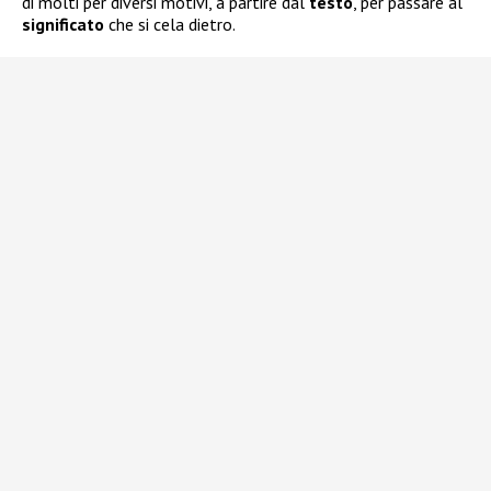
di molti per diversi motivi, a partire dal
testo
, per passare al
significato
che si cela dietro.