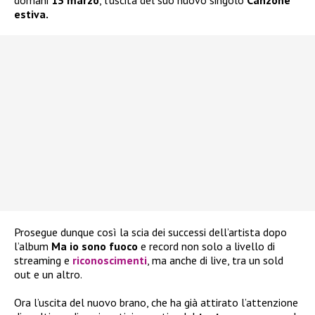
domani
13 marzo
, l’uscita del suo nuovo singolo
Canzone
estiva.
Prosegue dunque così la scia dei successi dell’artista dopo
l’album
Ma io sono fuoco
e record non solo a livello di
streaming e
riconoscimenti
, ma anche di live, tra un sold
out e un altro.
Ora l’uscita del nuovo brano, che ha già attirato l’attenzione