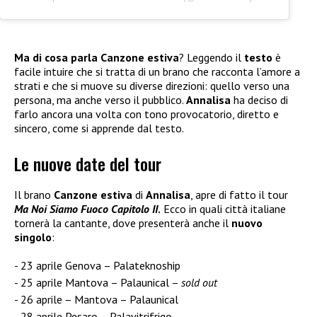
Ma di cosa parla Canzone estiva
? Leggendo il
testo
è
facile intuire che si tratta di un brano che racconta l’amore a
strati e che si muove su diverse direzioni: quello verso una
persona, ma anche verso il pubblico.
Annalisa
ha deciso di
farlo ancora una volta con tono provocatorio, diretto e
sincero, come si apprende dal testo.
Le nuove date del tour
Il brano
Canzone estiva
di
Annalisa
, apre di fatto il tour
Ma Noi Siamo Fuoco Capitolo II
.
Ecco in quali città italiane
tornerà la cantante, dove presenterà anche il
nuovo
singolo
:
23 aprile Genova – Palateknoship
25 aprile Mantova – Palaunical –
sold out
26 aprile – Mantova – Palaunical
28 aprile Pesaro – Palavitrifrigo