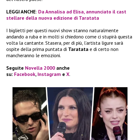
LEGGI ANCHE
:
Da Annalisa ad Elisa, annunciato il cast
stellare della nuova edizione di Taratata
I biglietti per questi nuovi show stanno naturalmente
andando a ruba e in molti si chiedono come ci stupirà questa
volta la cantante. Stasera, per di più, l’artista ligure sarà
ospite della prima puntata di
Taratata
e di certo non
mancheranno le emozioni.
Seguite
Novella 2000
anche
su:
Facebook
,
Instagram
e
X
.