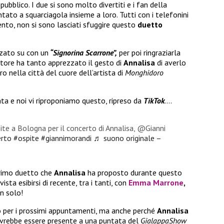
ubblico. I due si sono molto divertiti e i fan della
tato a squarciagola insieme a loro. Tutti con i telefonini
nto, non si sono lasciati sfuggire questo
duetto
zato su con un
“Signorina Scarrone”,
per poi ringraziarla
utore ha tanto apprezzato il gesto di
Annalisa
di averlo
ro nella città del cuore dell’artista di
Monghidoro
ta e noi vi riproponiamo questo, ripreso da
TikTok
….
te a Bologna per il concerto di Annalisa, @Gianni
rto
#ospite
#giannimorandi
♬ suono originale –
primo duetto che
Annalisa
ha proposto durante questo
ista esibirsi di recente, tra i tanti, con
Emma Marrone
,
n solo!
o per i prossimi appuntamenti, ma anche perché
Annalisa
ovrebbe essere presente a una puntata del
GialappaShow