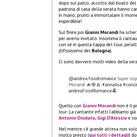
dopo sul palco, accolto dal boato del p
padrona di casa della serata hanno can
in mano, pronti a immortalare il mome
imperdibile!
Sul finire poi
Gianni Morandi
ha scher
per averlo invitato. Insomma il canta
con sé in questa tappa del tour, peralt
(tifosissimo del
Bologna
).
Ci sono davvero molti video della sera
@andrea.foodromance
Super ospi
Morandi 🔥🍓🍌
#annalisa
#conce
andreaFoodRomance🍝
Quello con
Gianni Morandi
non è il 
tour
. La cantante infatti l’abbiamo già v
Antonio Diodato
,
Gigi D’Alessio
e no
Nel mentre c’è grande attesa non sol
molto presto (
qui tutti i dettagli
) d