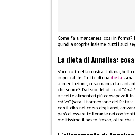
Come fa a mantenersi così in forma? I
quindi a scoprire insieme tutti i suoi se
La dieta di Annalisa: cos
Voce cult della musica italiana, bella e
impeccabile, frutto di una
dieta
sana
alimentazione, cosa mangia la cantan
che scorre? Dal suo debutto ad “
Amici
a scelte alimentari più consapevoli. In
estiva
” (sarà il tormentone dell’estate
con il cibo nel corso degli anni, arriva
però di essere tollerante nei confronti
moltissimo il pesce fresco, oltre che i 
L’allenamento di Annalisa: