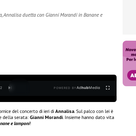
na, Annalisa duetta con Gianni Morandi in Banane e
Ad
hub
Media
/
2
POWERED BY
rnice del concerto di ieri di
Annalisa
. Sul palco con lei è
te della serata:
Gianni Morandi
. Insieme hanno dato vita
nane e lamponi
!