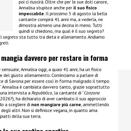
poi ci riuscirà. Oltre che per le sue doti canore,
Annalisa stupisce anche per
il suo fisico
impeccabile
. Il prossimo 5 di agosto la bella
cantante compirà 41 anni ma, a vederla, ne
dimostra almeno una decina in meno. Tutti
quindi si chiedono, ma qual è il suo segreto?
l segreto sta tutto tra dieta e allenamento. Andiamo
greti.
a mangia davvero per restare in forma
 sensuale, Annalisa oggi, a quasi 41 anni, ha un fisico
e del giusto allenamento. Cominciamo a parlare di
te di Savona per essere così in forma malgrado il tempo
” Annalisa è cambiata davvero tanto, grazie soprattutto
 una intervista a
Repubblica
, la cantante di “
Canzone
 2026?), ha dichiarato di aver cambiato il suo approccio
ndo a scegliere di
non mangiare più carne
, ammettendo
 degli altri. Non si definisce vegana, in quanto ama
piatti della sua terra.
 la sua routine sportiva