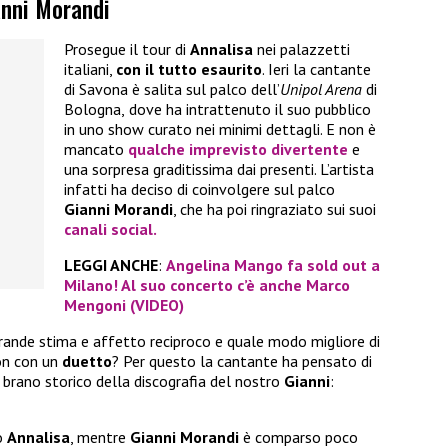
anni Morandi
Prosegue il tour di
Annalisa
nei palazzetti
italiani,
con il tutto esaurito
. Ieri la cantante
di Savona è salita sul palco dell’
Unipol Arena
di
Bologna,
dove ha intrattenuto il suo pubblico
in uno show curato nei minimi dettagli. E non è
mancato
qualche imprevisto divertente
e
una sorpresa graditissima dai presenti. L’artista
infatti ha deciso di coinvolgere sul palco
Gianni Morandi
, che ha poi ringraziato sui suoi
canali social.
LEGGI ANCHE
:
Angelina Mango fa sold out a
Milano! Al suo concerto c’è anche Marco
Mengoni (VIDEO)
grande stima e affetto reciproco e quale modo migliore di
on con un
duetto
? Per questo la cantante ha pensato di
n brano storico della discografia del nostro
Gianni
:
io
Annalisa
, mentre
Gianni Morandi
è comparso poco