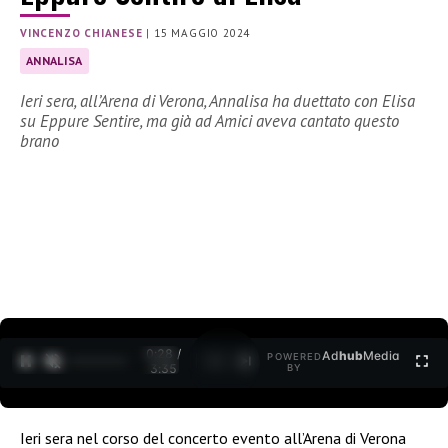
VINCENZO CHIANESE
|
15 MAGGIO 2024
ANNALISA
Ieri sera, all’Arena di Verona, Annalisa ha duettato con Elisa
su Eppure Sentire, ma già ad Amici aveva cantato questo
brano
0:29 /
Ad
hub
Media
POWERED
1
/
2
3:35
BY
Ieri sera nel corso del concerto evento all’Arena di Verona