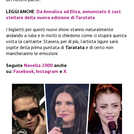
LEGGI ANCHE
:
Da Annalisa ad Elisa, annunciato il cast
stellare della nuova edizione di Taratata
I biglietti per questi nuovi show stanno naturalmente
andando a ruba e in molti si chiedono come ci stupirà questa
volta la cantante. Stasera, per di più, l’artista ligure sarà
ospite della prima puntata di
Taratata
e di certo non
mancheranno le emozioni.
Seguite
Novella 2000
anche
su:
Facebook
,
Instagram
e
X
.