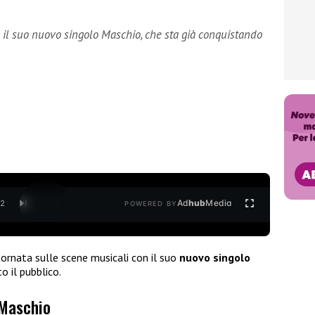
 il suo nuovo singolo Maschio, che sta già conquistando
Ad
hub
Media
/
2
POWERED BY
ornata sulle scene musicali con il suo
nuovo singolo
o il pubblico.
 Maschio