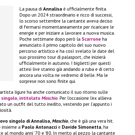
La pausa di
Annalisa
è ufficialmente finita.
Dopo un 2024 straordinario e ricco di successi,
lo scorso settembre la cantante aveva deciso
di fermarsi momentaneamente per ricaricare le
energie e per iniziare a lavorare a nuova musica.
Poche settimane dopo però la
Scarrone
ha
annunciato il primo capitolo del suo nuovo
percorso artistico e ha così svelato le date del
suo prossimo tour di palasport, che inizierà
ufficialmente in autunno. I biglietti per questi
attesi live stanno già andando a ruba e di certo
ancora una volta ne vedremo di belle. Ma le
sorprese non sono finite qui.
’artista ligure ha anche comunicato il suo ritorno sulle
 singolo
, intitolato
Maschio
. Per l’occasione l’ex allieva
to un outfit del tutto inedito, vestendo per l’appunto i
osità.
uovo singolo di Annalisa,
Maschio
, che è già una vera hit.
e
insieme a
Paolo
Antonacci
e
Davide
Simonetta
, ha
e al mondo anni ’70 e ’80. In merito al pezzo la cantante