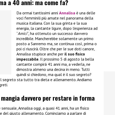
rma a 40 anni: ma come fa?
Da ormai tantissimi anni
Annalisa
è una delle
voci femminili più amate nel panorama della
musica italiana. Con la sua grinta e la sua
energia, la cantante ligure, dopo l’esperienza ad
“
Amici
“, ha ottenuto un successo davvero
incredibile. Mancherebbe solamente un primo
posto a Sanremo ma, se continua così, prima o
poi ci riuscirà. Oltre che per le sue doti canore,
Annalisa stupisce anche per
il suo fisico
impeccabile
. Il prossimo 5 di agosto la bella
cantante compirà 41 anni ma, a vederla, ne
dimostra almeno una decina in meno. Tutti
quindi si chiedono, ma qual è il suo segreto?
l segreto sta tutto tra dieta e allenamento. Andiamo
greti.
a mangia davvero per restare in forma
 sensuale, Annalisa oggi, a quasi 41 anni, ha un fisico
e del giusto allenamento. Cominciamo a parlare di