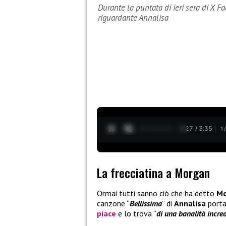
Durante la puntata di ieri sera di X F
riguardante Annalisa
0:27 / 3:35
1
La frecciatina a Morgan
Ormai tutti sanno ciò che ha detto
M
canzone “
Bellissima
” di
Annalisa
porta
piace
e lo trova “
di una banalità incred