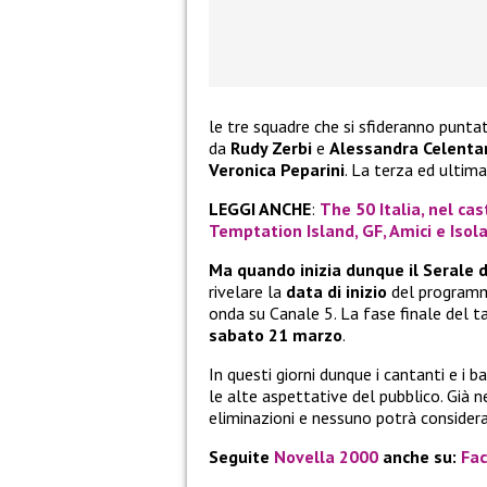
le tre squadre che si sfideranno punt
da
Rudy Zerbi
e
Alessandra Celenta
Veronica Peparini
. La terza ed ultim
LEGGI ANCHE
:
The 50 Italia, nel cas
Temptation Island, GF, Amici e Isol
Ma quando inizia dunque il Serale 
rivelare la
data di inizio
del programma
onda su Canale 5. La fase finale del 
sabato 21 marzo
.
In questi giorni dunque i cantanti e i
le alte aspettative del pubblico. Già 
eliminazioni e nessuno potrà considerar
Seguite
Novella 2000
anche su:
Fa