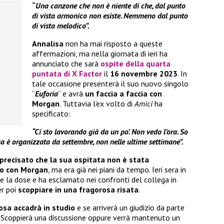
“
Una canzone che non è niente di che, dal punto
di vista armonico non esiste. Nemmeno dal punto
di vista melodico”.
Annalisa
non ha mai risposto a queste
affermazioni, ma nella giornata di ieri ha
annunciato che sarà
ospite della quarta
puntata di X Factor
il
16 novembre 2023
. In
tale occasione presenterà il suo nuovo singolo
“
Euforia
” e avrà
un faccia a faccia con
Morgan
. Tuttavia l’ex volto di
Amici
ha
specificato:
“Ci sto lavorando già da un po’. Non vedo l’ora. So
a è organizzata da settembre, non nelle ultime settimane”.
precisato che la sua ospitata non è stata
o con Morgan
, ma era già nei piani da tempo. Ieri sera in
re la dose e ha esclamato nei confronti del collega in
er poi
scoppiare in una fragorosa risata
.
osa accadrà in studio
e se arriverà un giudizio da parte
. Scoppierà una discussione oppure verrà mantenuto un