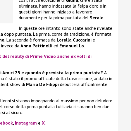
così, fatta eccezione di
Giulia
, che è stata
eliminata, hanno indossata la felpa d’oro e in
questi giorni hanno iniziato a lavorare
duramente per la prima puntata del
Serale
.
In queste ore intanto sono state anche rivelate
ata dopo puntata. La prima, come da tradizione, è formata
no
. La seconda è formata da
Lorella Cuccarini
e
a invece da
Anna Pettinelli
ed
Emanuel Lo
.
t del reality di Prime Video anche ex volti di
a
di Amici 25 e quando è prevista la prima puntata?
A
 è stato il promo ufficiale della trasmissione, andato in
talent show di
Maria De Filippi
debutterà ufficialmente
 ballerini si stanno impegnando al massimo per non deludere
nel corso della prima puntata tuttavia ci saranno ben due
si al sicuro.
cebook
,
Instagram
e
X
.