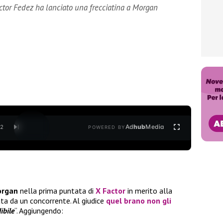
actor Fedez ha lanciato una frecciatina a Morgan
Ad
hub
Media
/
2
POWERED BY
organ
nella prima puntata di
X Factor
in merito alla
ta da un concorrente. Al giudice
quel brano non gli
ibile
“. Aggiungendo: