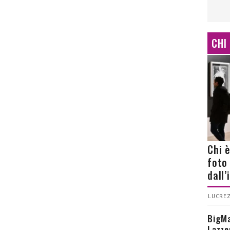
CHI
Chi 
foto
dall
LUCREZ
BigMa
Lazze