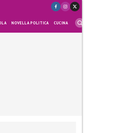
OLA
NOVELLA POLITICA
CUCINA