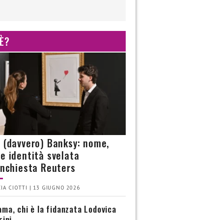
 È?
è (davvero) Banksy: nome,
 e identità svelata
’inchiesta Reuters
IA CIOTTI | 13 GIUGNO 2026
ma, chi è la fidanzata Lodovica
rini