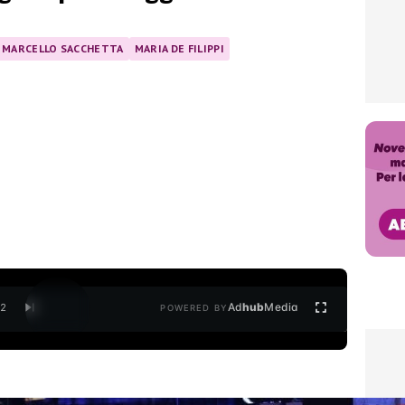
MARCELLO SACCHETTA
MARIA DE FILIPPI
Ad
hub
Media
/
2
POWERED BY