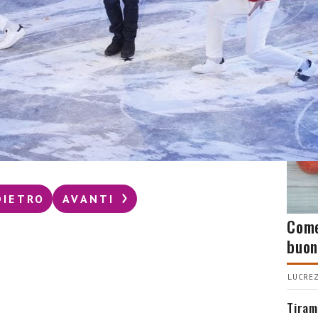
CUC
DIETRO
AVANTI
Come
buon
LUCREZ
Tiram