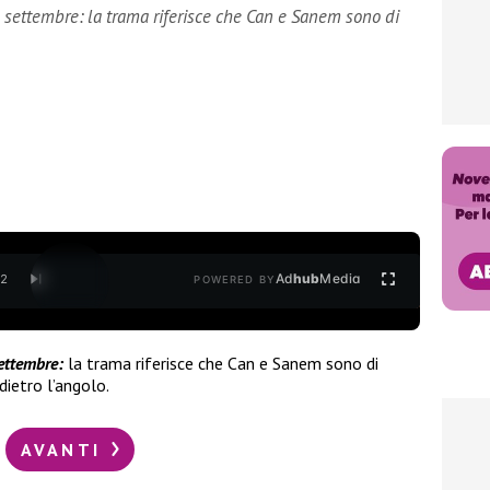
 settembre: la trama riferisce che Can e Sanem sono di
Ad
hub
Media
/
2
POWERED BY
ettembre:
la trama riferisce che Can e Sanem sono di
ietro l’angolo.
AVANTI