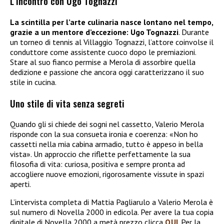
L’incontro con Ugo Tognazzi
La scintilla per l’arte culinaria nasce lontano nel tempo,
grazie a un mentore d’eccezione: Ugo Tognazzi
. Durante
un torneo di tennis al Villaggio Tognazzi, l’attore coinvolse il
conduttore come assistente cuoco dopo le premiazioni.
Stare al suo fianco permise a Merola di assorbire quella
dedizione e passione che ancora oggi caratterizzano il suo
stile in cucina.
Uno stile di vita senza segreti
Quando gli si chiede dei sogni nel cassetto, Valerio Merola
risponde con la sua consueta ironia e coerenza: «Non ho
cassetti nella mia cabina armadio, tutto è appeso in bella
vista». Un approccio che riflette perfettamente la sua
filosofia di vita: curiosa, positiva e sempre pronta ad
accogliere nuove emozioni, rigorosamente vissute in spazi
aperti.
L’intervista completa di Mattia Pagliarulo a Valerio Merola è
sul numero di Novella 2000 in edicola. Per avere la tua copia
digitale di Novella 2000 a metà prezzo clicca
QUI
. Per la