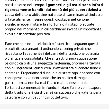
passi indietro nel tempo.
I gamberi e gli astici sono infatti
rigorosamente banditi dai menù dei più superstiziosi
a
causa della loro abitudine naturale di camminare all’indietro
o lateralmente. Inserire questi crostacei nel cenone
significherebbe invitare la sfortuna o il ristagno sociale
proprio nel momento in cui cerchiamo invece un’importante
svolta esistenziale positiva.
Pare che persino le celebrità più scettiche seguano questi
piccoli riti scaramantici ordinando catering privati che
rispettano fedelmente i dettami della tradizione culinaria
più antica e consolidata. Che si tratti di pura suggestione
psicologica o di una saggezza millenaria, onorare la tavola
con gli ingredienti giusti crea un’atmosfera di condivisione e
speranza. Prepariamoci dunque a gustare ogni boccone con
consapevolezza ricordando che un pizzico di magia
gastronomica non ha mai fatto male a nessuno dei
fortunati commensali. In fondo, iniziare l’anno con il sapore
della tradizione è già di per sé un successo che vale la pena
celebrare con un bel brindisi collettivo.