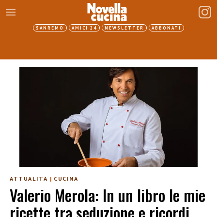
SANREMO
AMICI 24
NEWSLETTER
ABBONATI
ATTUALITÀ
|
CUCINA
Valerio Merola: In un libro le mie
ricette tra seduzione e ricordi