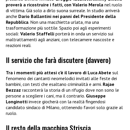
proverà a ricostruire i fatti, con Valerio Merola
nel ruolo
di vittima. Già solo a dirlo suona surreale. In studio arriverà
anche
Dario Ballantini nei panni del Presidente della
Repubblica
. Non una macchietta urlata, ma una
trasformazione più sottile. Spazio poi agli esperimenti
sociali:
Valerio Staffelli
porterà in onda un servizio sui
maltrattamenti agli anziani, con telecamere nascoste e
reazioni reali.
Il servizio che farà discutere (davvero)
Tra i momenti più attesi c’è il lavoro di Luca Abete
sul
fenomeno dei cantanti neomelodici invitati alle feste dei
bambini, con testi che esaltano criminalità e armi.
Rajae
Bezzaz
racconterà la storia di un rifugio dove non sono le
persone a scegliere i cani, ma il contrario.
Giuseppe
Longinotti
invece giocherà con la realtà fingendosi
candidato sindaco di Milano, ottenendo favori solo grazie al
ruolo.
Il resto della macchina Striscia