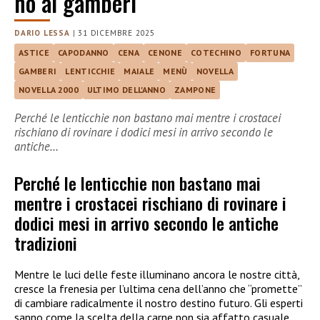
no ai gamberi
DARIO LESSA
|
31 DICEMBRE 2025
ASTICE
CAPODANNO
CENA
CENONE
COTECHINO
FORTUNA
GAMBERI
LENTICCHIE
MAIALE
MENÙ
NOVELLA
NOVELLA 2000
ULTIMO DELL'ANNO
ZAMPONE
Perché le lenticchie non bastano mai mentre i crostacei
rischiano di rovinare i dodici mesi in arrivo secondo le
antiche…
Perché le lenticchie non bastano mai
mentre i crostacei rischiano di rovinare i
dodici mesi in arrivo secondo le antiche
tradizioni
Mentre le luci delle feste illuminano ancora le nostre città,
cresce la frenesia per l’ultima cena dell’anno che “promette”
di cambiare radicalmente il nostro destino futuro. Gli esperti
sanno come la scelta della carne non sia affatto casuale