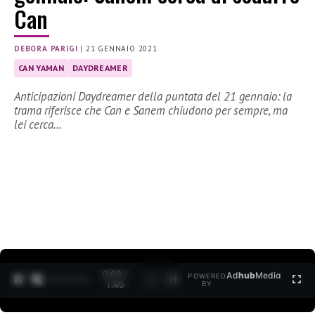
Can
DEBORA PARIGI
|
21 GENNAIO 2021
CAN YAMAN
DAYDREAMER
Anticipazioni Daydreamer della puntata del 21 gennaio: la
trama riferisce che Can e Sanem chiudono per sempre, ma
lei cerca…
0:09 /
Ad
hub
Media
POWERED
1
/
2
1:40
BY