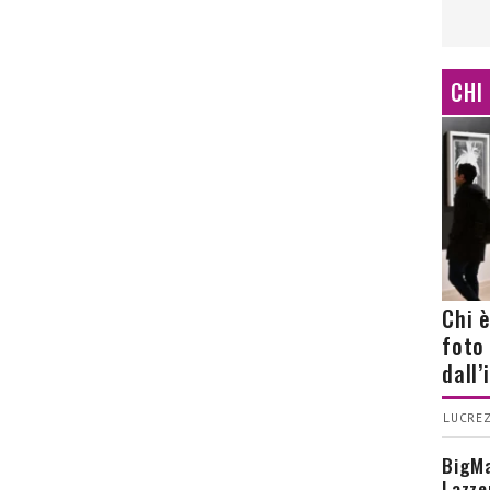
CHI
Chi 
foto
dall
LUCREZ
BigMa
Lazze