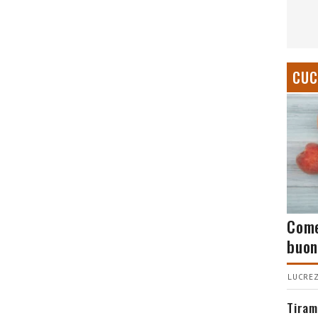
CUC
Come
buon
LUCREZ
Tiram