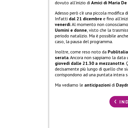
dovuto all’inizio di
Amici di Maria De 
Adesso però c’è una piccola modifica di
Infatti
dal 21 dicembre
e fino all’ini
venerdì
. Al momento non conosciamo l’
Uomini e donne
, visto che la trasmi
periodo natalizio. Ma è possibile anch
caso, la pausa del programma.
Inoltre, come reso noto da
Publitalia
serata
. Ancora non sappiamo la data 
giovedì dalle 21.30 a mezzanotte
.
decisamente più lungo di quello che s
corrispondono ad una puntata intera se
Ma vediamo le
anticipazioni
di
Dayd
IN