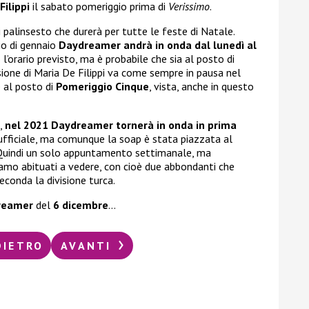
Filippi
il sabato pomeriggio prima di
Verissimo
.
 palinsesto che durerà per tutte le feste di Natale.
zio di gennaio
Daydreamer andrà in onda dal lunedì al
orario previsto, ma è probabile che sia al posto di
ssione di Maria De Filippi va come sempre in pausa nel
e al posto di
Pomeriggio Cinque
, vista, anche in questo
,
nel 2021 Daydreamer tornerà in onda in prima
ufficiale, ma comunque la soap è stata piazzata al
 Quindi un solo appuntamento settimanale, ma
iamo abituati a vedere, con cioè due abbondanti che
conda la divisione turca.
reamer
del
6 dicembre
…
DIETRO
AVANTI