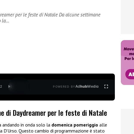
eamer per le feste di Natale Da alcune settimane
o la…
Ad
hub
Media
/
2
POWERED BY
e di Daydreamer per le feste di Natale
a andando in onda solo la
domenica pomeriggio
alle
ra D’Urso. Questo cambio di programmazione è stato