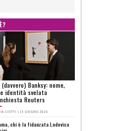
 È?
è (davvero) Banksy: nome,
 e identità svelata
’inchiesta Reuters
IA CIOTTI | 13 GIUGNO 2026
ma, chi è la fidanzata Lodovica
rini