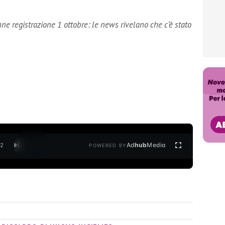
e registrazione 1 ottobre: le news rivelano che c’è stato
Ad
hub
Media
/
2
POWERED BY