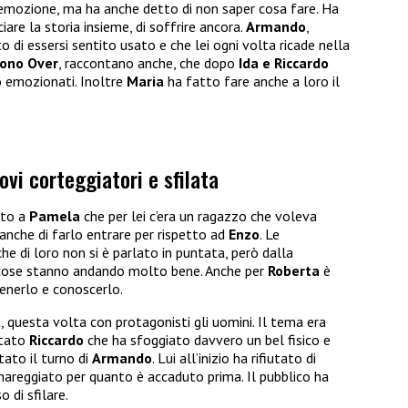
l’emozione, ma ha anche detto di non saper cosa fare. Ha
nciare la storia insieme, di soffrire ancora.
Armando
,
o di essersi sentito usato e che lei ogni volta ricade nella
ono Over
, raccontano anche, che dopo
Ida e Riccardo
 emozionati. Inoltre
Maria
ha fatto fare anche a loro il
ovi corteggiatori e sfilata
tto a
Pamela
che per lei c’era un ragazzo che voleva
anche di farlo entrare per rispetto ad
Enzo
. Le
he di loro non si è parlato in puntata, però dalla
e cose stanno andando molto bene. Anche per
Roberta
è
tenerlo e conoscerlo.
, questa volta con protagonisti gli uomini. Il tema era
 stato
Riccardo
che ha sfoggiato davvero un bel fisico e
tato il turno di
Armando
. Lui all’inizio ha rifiutato di
mareggiato per quanto è accaduto prima. Il pubblico ha
o di sfilare.