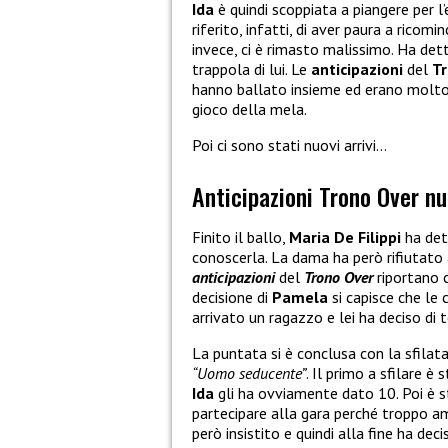
Ida
è quindi scoppiata a piangere per 
riferito, infatti, di aver paura a ricomi
invece, ci è rimasto malissimo. Ha dett
trappola di lui. Le
anticipazioni
del
Tr
hanno ballato insieme ed erano molto
gioco della mela.
Poi ci sono stati nuovi arrivi…
Anticipazioni Trono Over nu
Finito il ballo,
Maria De Filippi
ha de
conoscerla. La dama ha però rifiutato 
anticipazioni
del
Trono Over
riportano c
decisione di
Pamela
si capisce che l
arrivato un ragazzo e lei ha deciso di 
La puntata si è conclusa con la sfilata
“Uomo seducente”
. Il primo a sfilare è
Ida
gli ha ovviamente dato 10. Poi è s
partecipare alla gara perché troppo a
però insistito e quindi alla fine ha decis