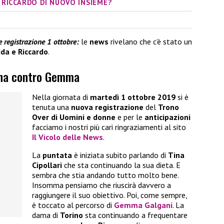
 RICCARDO DI NUOVO INSIEME?
 registrazione 1 ottobre:
le
news
rivelano che c’è stato un
Ida e Riccardo
.
Tina contro Gemma
Nella giornata di
martedì 1 ottobre 2019
si è
tenuta una
nuova registrazione
del
Trono
Over di Uomini e donne
e per le
anticipazioni
facciamo i nostri più cari ringraziamenti al sito
Il Vicolo delle News
.
La
puntata
è iniziata subito parlando di
Tina
Cipollari
che sta continuando la sua dieta. E
sembra che stia andando tutto molto bene.
Insomma pensiamo che riuscirà davvero a
raggiungere il suo obiettivo. Poi, come sempre,
è toccato al percorso di
Gemma Galgani
. La
dama di
Torino
sta continuando a frequentare