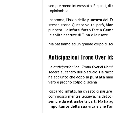
sempre meno interessato. E quindi, di 
l’opinionista.
Insomma, l’inizio della
puntata
del
T
stessa storia. Questa volta, però,
Mari
puntata. Ha infatti fatto fare a
Gemm
le solite battute di
Tina
e le risate.
Ma passiamo ad un grande colpo di s
Anticipazioni Trono Over Id
Le
anticipazioni
del
Trono Over
di
Uomin
sedere al centro dello studio. Ha ra
ha aggiunto che dopo la
puntata
hann
vero e proprio colpo di scena.
Riccardo
, infatti, ha chiesto di parlar
commosso mentre leggeva, ha detto ch
sempre da entrambe le parti. Ma ha a
importante della sua vita e che l’a