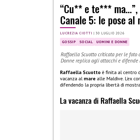
“Cu** e te*** ma…”, c
Canale 5: le pose al
LUCREZIA CIOTTI
|
30 LUGLIO 2026
GOSSIP
SOCIAL
UOMINI E DONNE
Raffaella Scuotto criticata per le foto
Donne replica agli attacchi e difende l
Raffaella Scuotto
è finita al centro 
vacanza al
mare
alle Maldive. L’ex co
difendendo la propria libertà di mostr
La vacanza di Raffaella Scu