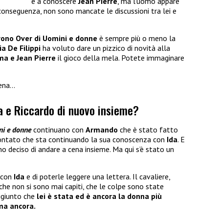
e a conoscere
Jean Pierre
, ma l’uomo appare
conseguenza, non sono mancate le discussioni tra lei e
rono Over di Uomini e donne
è sempre più o meno la
a De Filippi
ha voluto dare un pizzico di novità alla
a e Jean Pierre
il gioco della mela. Potete immaginare
cena…
a e Riccardo di nuovo insieme?
i e donne
continuano con
Armando
che è stato fatto
ccontato che sta continuando la sua conoscenza con
Ida
. E
o deciso di andare a cena insieme. Ma qui s’è stato un
e con
Ida
e di poterle leggere una lettera. Il cavaliere,
e non si sono mai capiti, che le colpe sono state
ggiunto che
lei è stata ed è ancora la donna più
ma ancora.