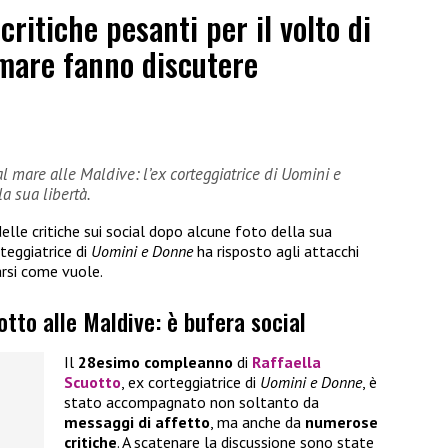
ritiche pesanti per il volto di
 mare fanno discutere
 al mare alle Maldive: l’ex corteggiatrice di Uomini e
a sua libertà.
delle critiche sui social dopo alcune foto della sua
rteggiatrice di
Uomini e Donne
ha risposto agli attacchi
arsi come vuole.
otto alle Maldive: è bufera social
Il
28esimo compleanno
di
Raffaella
Scuotto
, ex corteggiatrice di
Uomini e Donne
, è
stato accompagnato non soltanto da
messaggi di affetto
, ma anche da
numerose
critiche
. A scatenare la discussione sono state