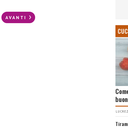
AVANTI
CUC
Come
buon
LUCREZ
Tiram