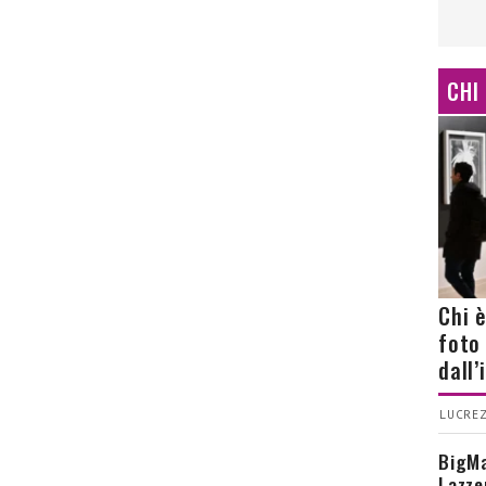
CHI
Chi 
foto
dall
LUCREZ
BigMa
Lazze