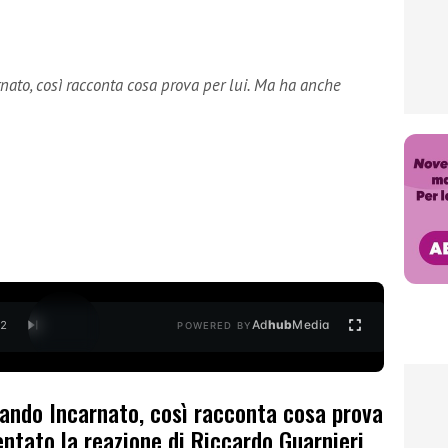
ato, così racconta cosa prova per lui. Ma ha anche
Ad
hub
Media
/
2
POWERED BY
ando Incarnato, così racconta cosa prova
tato la reazione di Riccardo Guarnieri.