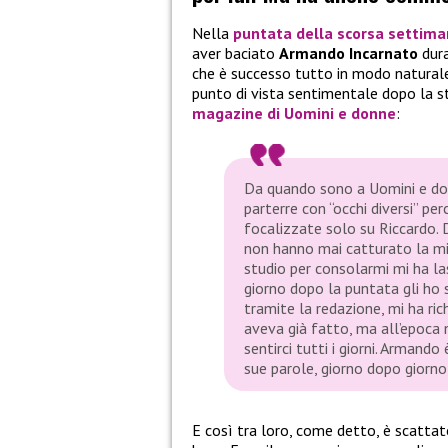
Nella
puntata della scorsa settima
aver baciato
Armando Incarnato
dura
che è successo tutto in modo naturale 
punto di vista sentimentale dopo la s
magazine di Uomini e donne
:
Da quando sono a Uomini e don
parterre con “occhi diversi” p
focalizzate solo su Riccardo. 
non hanno mai catturato la mia
studio per consolarmi mi ha las
giorno dopo la puntata gli ho s
tramite la redazione, mi ha ri
aveva già fatto, ma all’epoca 
sentirci tutti i giorni. Armand
sue parole, giorno dopo giorno,
E così tra loro, come detto, è scattat