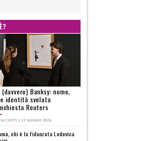
 È?
è (davvero) Banksy: nome,
 e identità svelata
’inchiesta Reuters
IA CIOTTI | 13 GIUGNO 2026
ma, chi è la fidanzata Lodovica
rini