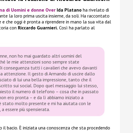
na di
Uomini e donne Over
Ida Platano
ha rivelato di
nte la loro prima uscita insieme, da soli. Ha raccontato
e che oggi è pronta a riprendere in mano la sua vita dal
toria con
Riccardo Guarnieri.
Così ha parlato al
ne, non ho mai guardato altri uomini del
erché le mie attenzioni sono sempre state
Di conseguenza tutti i cavalieri che avevo davanti
 attenzione. Il gesto di Armando di uscire dallo
ciato di lui una bella impressione, tanto che il
critto sui social. Dopo quel messaggio lui stesso,
chiesto il numero di telefono – cosa che in passato
non ero pronta – e da lì abbiamo iniziato a
o è stato molto presente e mi ha aiutata con le
 a essere più spensierata.
o il bacio. È iniziata una conoscenza che sta procedendo