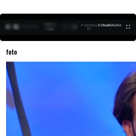
0:27 /
Ad
hub
Media
POWERED
1
/
2
1:40
BY
foto