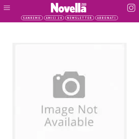
SANREMO
AMICI 24
NEWSLETTER
ABBONATI