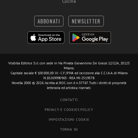
Cucina
ABBONATI
NEWSLETTER
Visibilia Editrice S.r.l.
con sede in Via Privata Giovannino De Grassi 12/12A, 20123
Milano.
Capitale sociale € 100.000,00 I.V. - C.F./P.IVA ed iscrizione alla C.C.I.A.A. di Milano
N.10269990965 - REA MI-2519578.
Novella 2000 © 2026. Iscritta al ROC con il n.37767. Tutti i diritti di proprietà
letteraria ed artistica riservati.
CONTATTI
PRIVACY E COOKIES POLICY
IMPOSTAZIONI COOKIE
TORNA SU