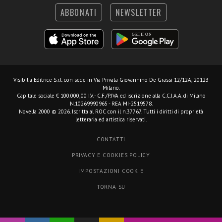
ABBONATI
NEWSLETTER
Visibilia Editrice S.r.l.
con sede in Via Privata Giovannino De Grassi 12/12A, 20123
Milano.
Capitale sociale € 100.000,00 I.V. - C.F./P.IVA ed iscrizione alla C.C.I.A.A. di Milano
N.10269990965 - REA MI-2519578.
Novella 2000 © 2026. Iscritta al ROC con il n.37767. Tutti i diritti di proprietà
letteraria ed artistica riservati.
CONTATTI
PRIVACY E COOKIES POLICY
IMPOSTAZIONI COOKIE
TORNA SU