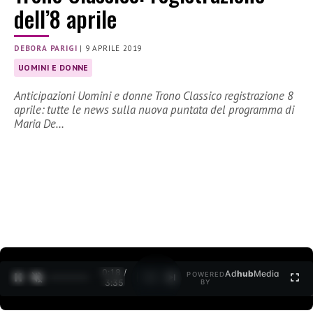
dell’8 aprile
DEBORA PARIGI
|
9 APRILE 2019
UOMINI E DONNE
Anticipazioni Uomini e donne Trono Classico registrazione 8
aprile: tutte le news sulla nuova puntata del programma di
Maria De…
0:18 /
Ad
hub
Media
POWERED
1
/
2
3:35
BY