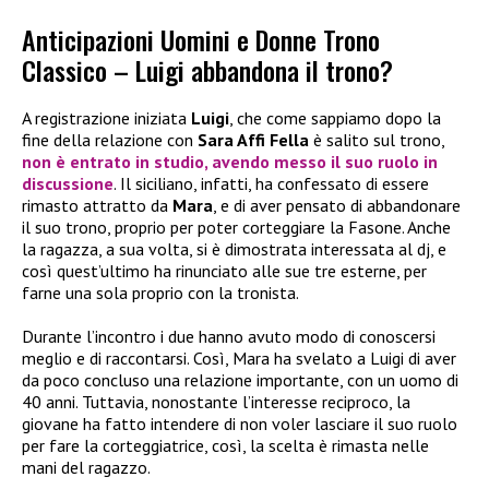
Anticipazioni Uomini e Donne Trono
Classico – Luigi abbandona il trono?
A registrazione iniziata
Luigi
, che come sappiamo dopo la
fine della relazione con
Sara Affi Fella
è salito sul trono,
non è entrato in studio, avendo messo il suo ruolo in
discussione
. Il siciliano, infatti, ha confessato di essere
rimasto attratto da
Mara
, e di aver pensato di abbandonare
il suo trono, proprio per poter corteggiare la Fasone. Anche
la ragazza, a sua volta, si è dimostrata interessata al dj, e
così quest’ultimo ha rinunciato alle sue tre esterne, per
farne una sola proprio con la tronista.
Durante l’incontro i due hanno avuto modo di conoscersi
meglio e di raccontarsi. Così, Mara ha svelato a Luigi di aver
da poco concluso una relazione importante, con un uomo di
40 anni. Tuttavia, nonostante l’interesse reciproco, la
giovane ha fatto intendere di non voler lasciare il suo ruolo
per fare la corteggiatrice, così, la scelta è rimasta nelle
mani del ragazzo.