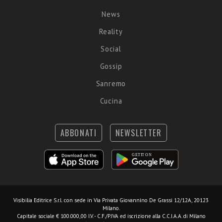
News
Reality
Social
Gossip
Sanremo
Cucina
ABBONATI
NEWSLETTER
Visibilia Editrice S.r.l.
con sede in Via Privata Giovannino De Grassi 12/12A, 20123
Milano.
Capitale sociale € 100.000,00 I.V. - C.F./P.IVA ed iscrizione alla C.C.I.A.A. di Milano