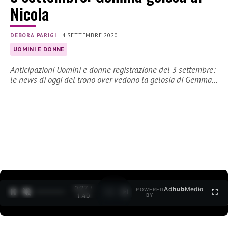
Nicola
DEBORA PARIGI
|
4 SETTEMBRE 2020
UOMINI E DONNE
Anticipazioni Uomini e donne registrazione del 3 settembre:
le news di oggi del trono over vedono la gelosia di Gemma…
0:27 /
Ad
hub
Media
POWERED
1
/
2
1:40
BY